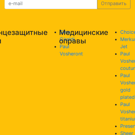
нцезащитные
Медицинские
Gino
Choic
Giraldi
Merku
и
оправы
Paul
Jet
Vosheront
Paul
Voshe
coutu
Paul
Voshe
gold
plated
Paul
Voshe
titani
Presen
Sheer