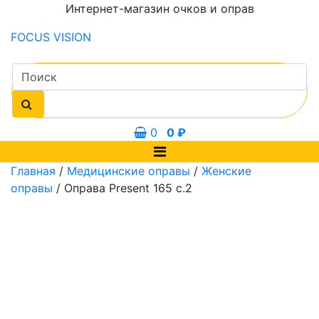
Интернет-магазин очков и оправ
FOCUS
VISION
0
0
₽
Главная
/
Медицинские оправы
/
Женские
оправы
/ Оправа Present 165 с.2
0 мм
50 мм