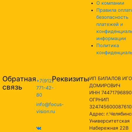
О компании
Правила оплат
безопасность
платежей и
конфиденциал
информации
Политика
конфиденциал
Обратная
Реквизиты
ИП БИЛАЛОВ ИГО
+7(912)
ДОМИРОВИЧ
связь
771-42-
ИНН 74471796890
80
ОГРНИП
info@focus-
324745600087610
vision.ru
Адрес: г.Челябинск
Университетская
Набережная 22В