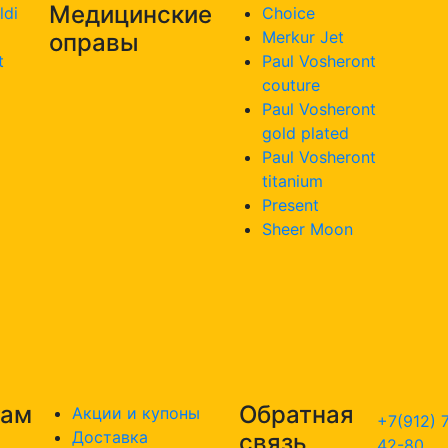
Медицинские
ldi
Choice
Merkur Jet
оправы
t
Paul Vosheront
couture
Paul Vosheront
gold plated
Paul Vosheront
titanium
Present
Sheer Moon
там
Обратная
Акции и купоны
+7(912) 
Доставка
связь
42-80