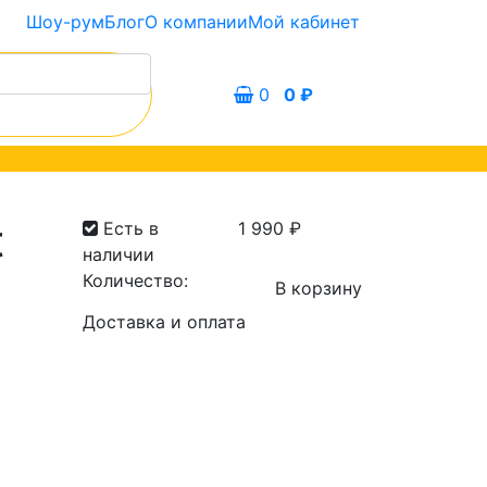
Шоу-рум
Блог
О компании
Мой кабинет
0
0
₽
t
Есть в
1 990
₽
наличии
Количество:
В корзину
Количество
Доставка и оплата
товара
Оправа
Present
156
с.1