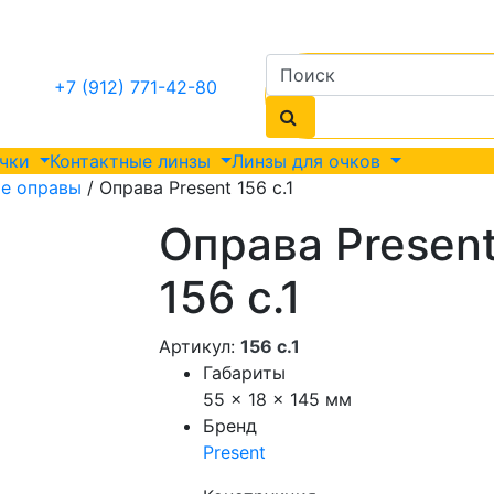
+7 (912) 771-42-80
очки
Контактные линзы
Линзы для очков
е оправы
/ Оправа Present 156 с.1
Оправа Presen
156 с.1
Артикул:
156 с.1
Габариты
55 × 18 × 145 мм
Бренд
Present