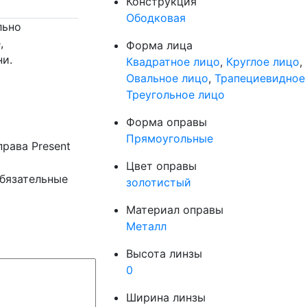
Конструкция
Ободковая
льно
,
Форма лица
ни.
Квадратное лицо
,
Круглое лицо
,
Овальное лицо
,
Трапециевидное
Треугольное лицо
Форма оправы
Прямоугольные
права Present
Цвет оправы
бязательные
золотистый
Материал оправы
Металл
Высота линзы
0
Ширина линзы