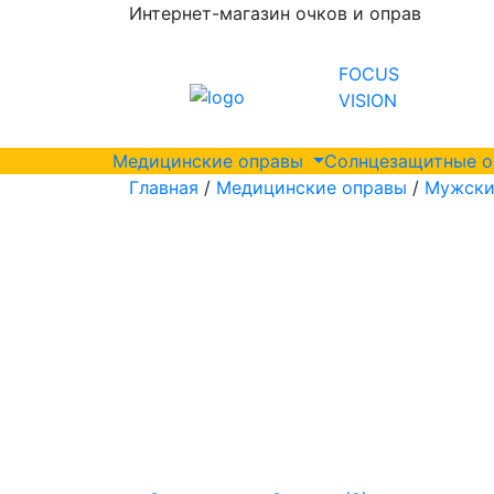
Интернет-магазин очков и оправ
FOCUS
VISION
Медицинские оправы
Солнцезащитные 
Главная
/
Медицинские оправы
/
Мужски
0 мм
55 мм
145 мм
18 мм