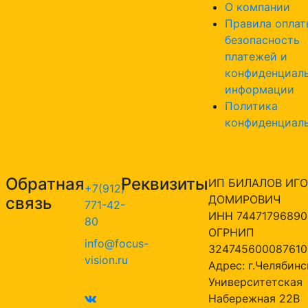
О компании
Правила оплат
безопасность
платежей и
конфиденциал
информации
Политика
конфиденциал
Обратная
Реквизиты
ИП БИЛАЛОВ ИГО
+7(912)
ДОМИРОВИЧ
связь
771-42-
ИНН 74471796890
80
ОГРНИП
info@focus-
324745600087610
vision.ru
Адрес: г.Челябинск
Университетская
Набережная 22В