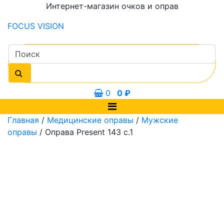
Интернет-магазин очков и оправ
FOCUS
VISION
0
0
₽
Главная
/
Медицинские оправы
/
Мужские
оправы
/ Оправа Present 143 с.1
0 мм
54 мм