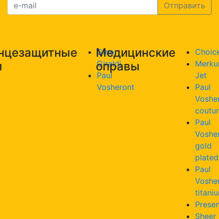
нцезащитные
Медицинские
Gino
Choic
Giraldi
Merku
и
оправы
Paul
Jet
Vosheront
Paul
Voshe
coutu
Paul
Voshe
gold
plated
Paul
Voshe
titani
Presen
Sheer