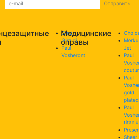
нцезащитные
Медицинские
Gino
Choic
Giraldi
Merku
и
оправы
Paul
Jet
Vosheront
Paul
Voshe
coutu
Paul
Voshe
gold
plated
Paul
Voshe
titani
Presen
Sheer