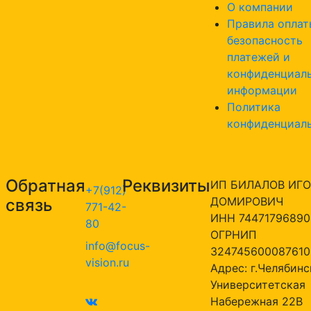
О компании
Правила оплат
безопасность
платежей и
конфиденциал
информации
Политика
конфиденциал
Обратная
Реквизиты
ИП БИЛАЛОВ ИГО
+7(912)
ДОМИРОВИЧ
связь
771-42-
ИНН 74471796890
80
ОГРНИП
info@focus-
324745600087610
vision.ru
Адрес: г.Челябинск
Университетская
Набережная 22В