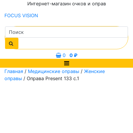
Интернет-магазин очков и оправ
FOCUS
VISION
0
0
₽
Главная
/
Медицинские оправы
/
Женские
оправы
/ Оправа Present 133 с.1
0 мм
54 мм