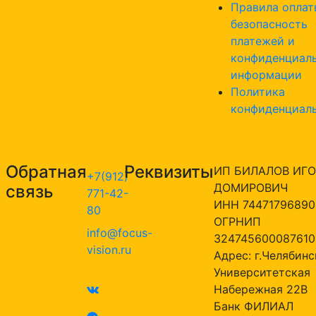
Правила оплат
безопасность
платежей и
конфиденциал
информации
Политика
конфиденциал
Обратная
Реквизиты
ИП БИЛАЛОВ ИГО
+7(912)
ДОМИРОВИЧ
связь
771-42-
ИНН 74471796890
80
ОГРНИП
info@focus-
324745600087610
vision.ru
Адрес: г.Челябинск
Университетская
Набережная 22В
Банк ФИЛИАЛ