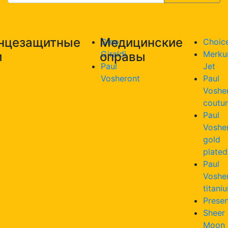
нцезащитные
Медицинские
Gino
Choic
Giraldi
Merku
и
оправы
Paul
Jet
Vosheront
Paul
Voshe
coutu
Paul
Voshe
gold
plated
Paul
Voshe
titani
Presen
Sheer
Moon