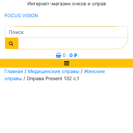
Интернет-магазин очков и оправ
FOCUS
VISION
0
0
₽
Главная
/
Медицинские оправы
/
Женские
оправы
/ Оправа Present 132 с.1
0 мм
52 мм