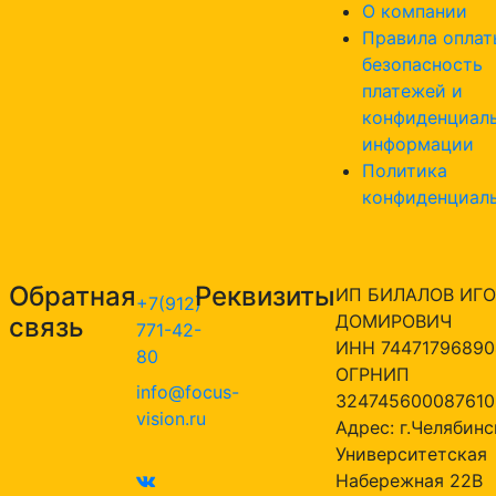
О компании
Правила оплат
безопасность
платежей и
конфиденциал
информации
Политика
конфиденциал
Обратная
Реквизиты
ИП БИЛАЛОВ ИГО
+7(912)
ДОМИРОВИЧ
связь
771-42-
ИНН 74471796890
80
ОГРНИП
info@focus-
324745600087610
vision.ru
Адрес: г.Челябинск
Университетская
Набережная 22В