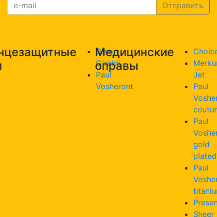
нцезащитные
Медицинские
Gino
Choic
Giraldi
Merku
и
оправы
Paul
Jet
Vosheront
Paul
Voshe
coutu
Paul
Voshe
gold
plated
Paul
Voshe
titani
Presen
Sheer