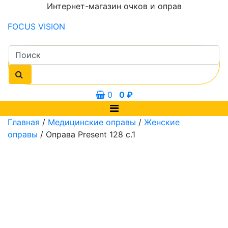
Интернет-магазин очков и оправ
FOCUS
VISION
0
0
₽
Главная
/
Медицинские оправы
/
Женские
оправы
/ Оправа Present 128 с.1
0 мм
53 мм