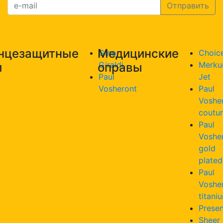
нцезащитные
Медицинские
Gino
Choic
Giraldi
Merku
и
оправы
Paul
Jet
Vosheront
Paul
Voshe
coutu
Paul
Voshe
gold
plated
Paul
Voshe
titani
Presen
Sheer