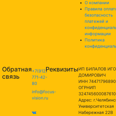
О компании
Правила оплат
безопасность
платежей и
конфиденциал
информации
Политика
конфиденциал
Обратная
Реквизиты
ИП БИЛАЛОВ ИГО
+7(912)
ДОМИРОВИЧ
связь
771-42-
ИНН 74471796890
80
ОГРНИП
info@focus-
324745600087610
vision.ru
Адрес: г.Челябинск
Университетская
Набережная 22В