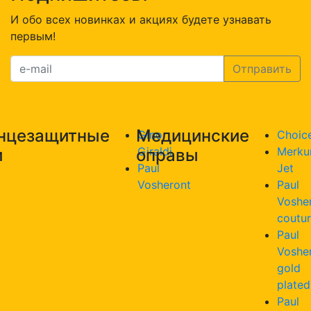
И обо всех новинках и акциях будете узнавать
первым!
нцезащитные
Медицинские
Gino
Choic
Giraldi
Merku
и
оправы
Paul
Jet
Vosheront
Paul
Voshe
coutu
Paul
Voshe
gold
plated
Paul