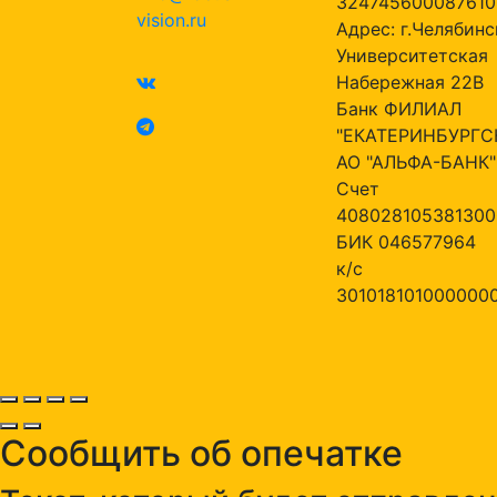
324745600087610
vision.ru
Адрес: г.Челябинск
Университетская
Набережная 22В
Банк ФИЛИАЛ
"ЕКАТЕРИНБУРГС
АО "АЛЬФА-БАНК"
Счет
408028105381300
БИК 046577964
к/с
301018101000000
Сообщить об опечатке