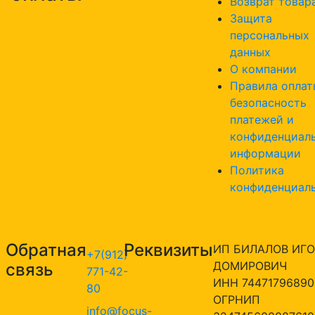
Возврат товар
Защита
персональных
данных
О компании
Правила оплат
безопасность
платежей и
конфиденциал
информации
Политика
конфиденциал
Обратная
Реквизиты
ИП БИЛАЛОВ ИГО
+7(912)
ДОМИРОВИЧ
связь
771-42-
ИНН 74471796890
80
ОГРНИП
info@focus-