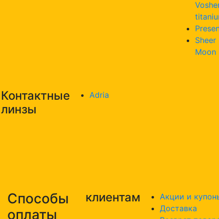
Voshe
titani
Presen
Sheer
Moon
Контактные
Adria
линзы
Способы
клиентам
Акции и купон
Доставка
оплаты