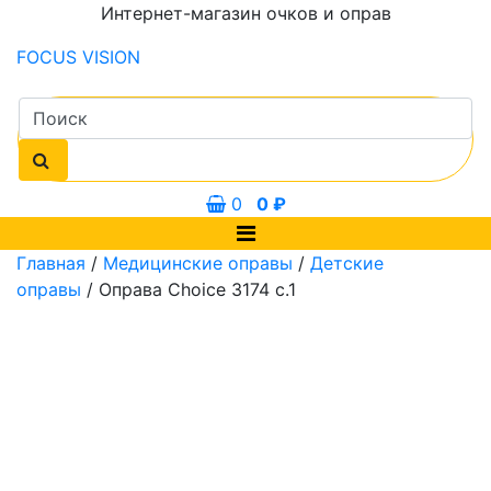
Интернет-магазин очков и оправ
FOCUS
VISION
0
0
₽
Главная
/
Медицинские оправы
/
Детские
оправы
/ Оправа Choice 3174 с.1
0 мм
45, 46 мм