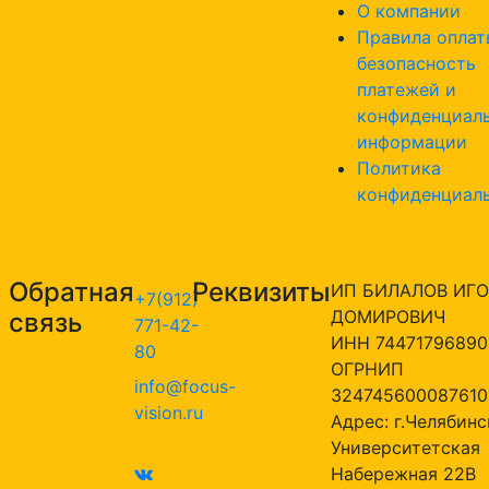
О компании
Правила оплат
безопасность
платежей и
конфиденциал
информации
Политика
конфиденциал
Обратная
Реквизиты
ИП БИЛАЛОВ ИГО
+7(912)
ДОМИРОВИЧ
связь
771-42-
ИНН 74471796890
80
ОГРНИП
info@focus-
324745600087610
vision.ru
Адрес: г.Челябинск
Университетская
Набережная 22В