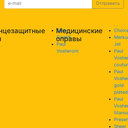
нцезащитные
Медицинские
Gino
Choic
Giraldi
Merku
и
оправы
Paul
Jet
Vosheront
Paul
Voshe
coutu
Paul
Voshe
gold
plated
Paul
Voshe
titani
Presen
Sheer