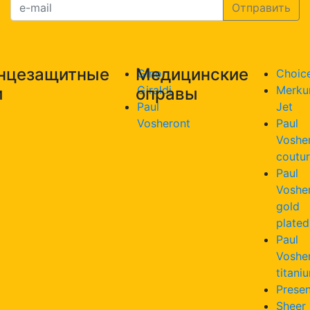
нцезащитные
Медицинские
Gino
Choic
Giraldi
Merku
и
оправы
Paul
Jet
Vosheront
Paul
Voshe
coutu
Paul
Voshe
gold
plated
Paul
Voshe
titani
Presen
Sheer