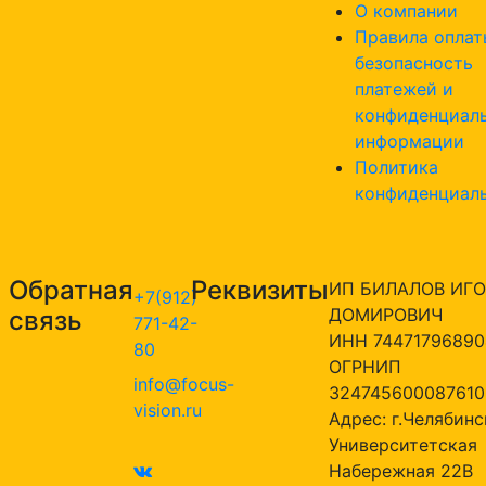
О компании
Правила оплат
безопасность
платежей и
конфиденциал
информации
Политика
конфиденциал
Обратная
Реквизиты
ИП БИЛАЛОВ ИГО
+7(912)
ДОМИРОВИЧ
связь
771-42-
ИНН 74471796890
80
ОГРНИП
info@focus-
324745600087610
vision.ru
Адрес: г.Челябинск
Университетская
Набережная 22В