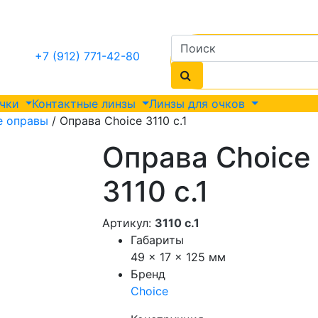
+7 (912) 771-42-80
очки
Контактные линзы
Линзы для очков
е оправы
/ Оправа Choice 3110 с.1
Оправа Choice
3110 с.1
Артикул:
3110 с.1
Габариты
49 × 17 × 125 мм
Бренд
Choice