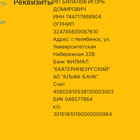
Реквизиты
ИП БИЛАЛОВ ИГОРЬ
771-
ДОМИРОВИЧ
ИНН 744717968904
us-
ОГРНИП
324745600087610
Адрес: г.Челябинск, ул.
Университетская
Набережная 22В
Банк ФИЛИАЛ
"ЕКАТЕРИНБУРГСКИЙ"
АО "АЛЬФА-БАНК"
Счет
40802810538130003003
БИК 046577964
к/с
30101810100000000964