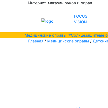
Интернет-магазин очков и оправ
FOCUS
VISION
Медицинские оправы
Солнцезащитные 
Главная
/
Медицинские оправы
/
Детски
0 мм
49 мм
125 мм
17 мм