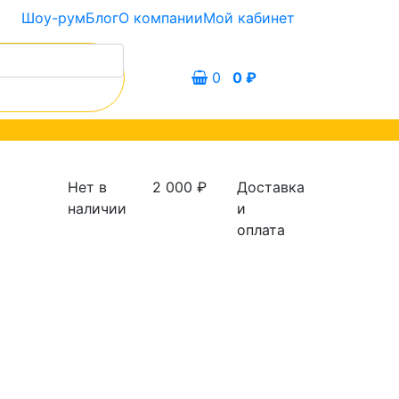
Шоу-рум
Блог
О компании
Мой кабинет
0
0
₽
Нет в
2 000
₽
Доставка
наличии
и
оплата