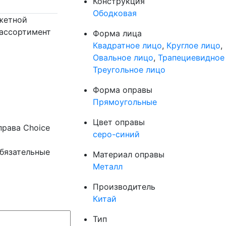
Конструкция
Ободковая
жетной
 ассортимент
Форма лица
Квадратное лицо
,
Круглое лицо
,
Овальное лицо
,
Трапециевидное
Треугольное лицо
Форма оправы
Прямоугольные
Цвет оправы
права Choice
серо-синий
бязательные
Материал оправы
Металл
Производитель
Китай
Тип