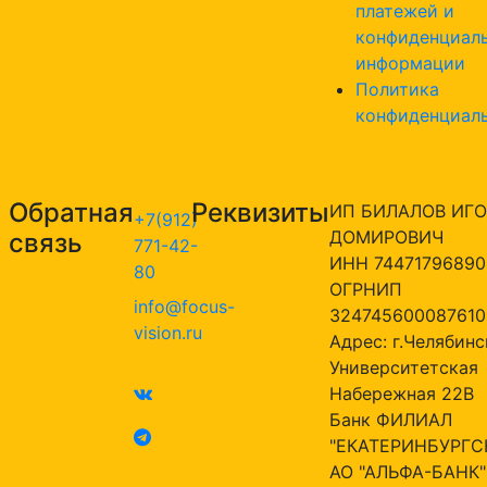
платежей и
конфиденциал
информации
Политика
конфиденциал
Обратная
Реквизиты
ИП БИЛАЛОВ ИГО
+7(912)
ДОМИРОВИЧ
связь
771-42-
ИНН 74471796890
80
ОГРНИП
info@focus-
324745600087610
vision.ru
Адрес: г.Челябинск
Университетская
Набережная 22В
Банк ФИЛИАЛ
"ЕКАТЕРИНБУРГС
АО "АЛЬФА-БАНК"