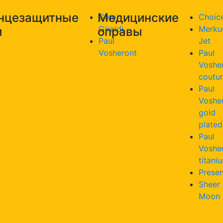
нцезащитные
Медицинские
Gino
Choic
Giraldi
Merku
и
оправы
Paul
Jet
Vosheront
Paul
Voshe
coutu
Paul
Voshe
gold
plated
Paul
Voshe
titani
Presen
Sheer
Moon