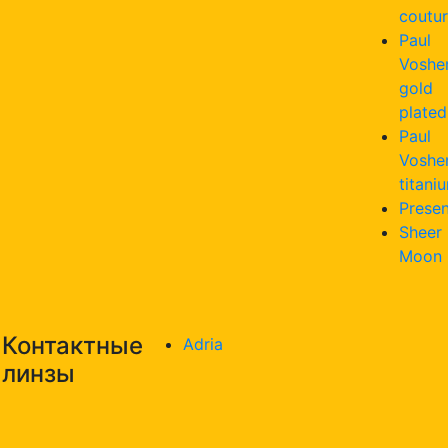
coutu
Paul
Voshe
gold
plated
Paul
Voshe
titani
Presen
Sheer
Moon
Контактные
Adria
линзы