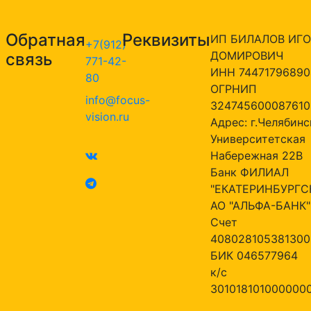
Обратная
Реквизиты
ИП БИЛАЛОВ ИГО
+7(912)
ДОМИРОВИЧ
связь
771-42-
ИНН 74471796890
80
ОГРНИП
info@focus-
324745600087610
vision.ru
Адрес: г.Челябинск
Университетская
Набережная 22В
Банк ФИЛИАЛ
"ЕКАТЕРИНБУРГС
АО "АЛЬФА-БАНК"
Счет
408028105381300
БИК 046577964
к/с
301018101000000