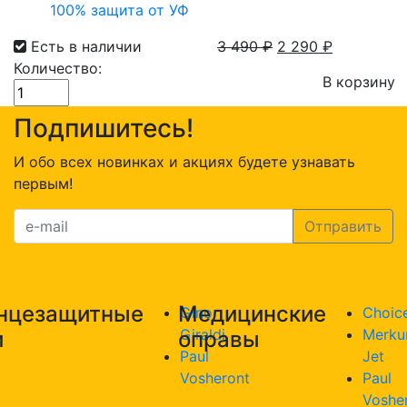
100% защита от УФ
Есть в наличии
3 490
₽
2 290
₽
Количество:
В корзину
Количество
товара
Подпишитесь!
Очки
солнцезащитные
И обо всех новинках и акциях будете узнавать
Gino
первым!
Giraldi
201
с.1
нцезащитные
Медицинские
Gino
Choic
Giraldi
Merku
и
оправы
Paul
Jet
Vosheront
Paul
Voshe