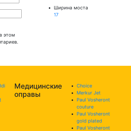
Ширина моста
17
 в этом
тариев.
Медицинские
ldi
Choice
Merkur Jet
оправы
t
Paul Vosheront
couture
Paul Vosheront
gold plated
Paul Vosheront