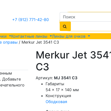
+7 (912) 771-42-80
очки
Контактные линзы
Линзы для очков
е оправы
/ Merkur Jet 3541 C3
Merkur Jet 354
C3
енным
Артикул:
MJ 3541 C3
. Добавьте
Габариты
мечательного
54 × 17 × 140 мм
Конструкция
Ободковая