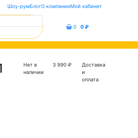
Шоу-рум
Блог
О компании
Мой кабинет
0
0
₽
1
Нет в
3 990
₽
Доставка
наличии
и
оплата