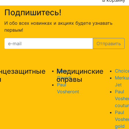
В корзину
Количество
Подпишитесь!
товара
Merkur
И обо всех новинках и акциях будете узнавать
Jet
первым!
6259
C2
нцезащитные
Медицинские
Gino
Choic
Giraldi
Merku
и
оправы
Paul
Jet
Vosheront
Paul
Voshe
coutu
Paul
Voshe
gold