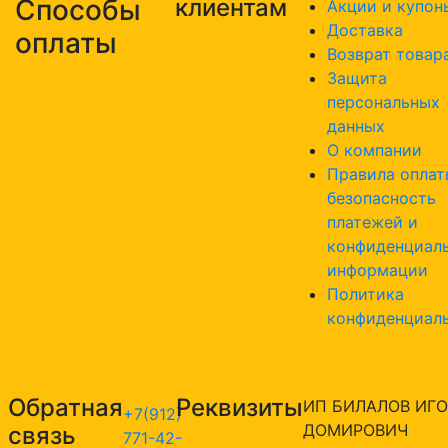
Способы
клиентам
Акции и купон
Доставка
оплаты
Возврат товар
Защита
персональных
данных
О компании
Правила оплат
безопасность
платежей и
конфиденциал
информации
Политика
конфиденциал
Обратная
Реквизиты
ИП БИЛАЛОВ ИГО
+7(912)
ДОМИРОВИЧ
связь
771-42-