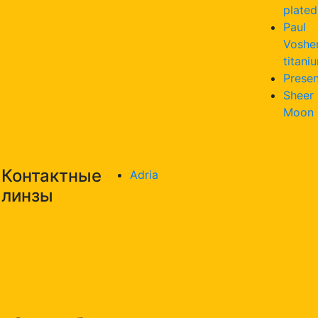
plated
Paul
Voshe
titani
Presen
Sheer
Moon
Контактные
Adria
линзы