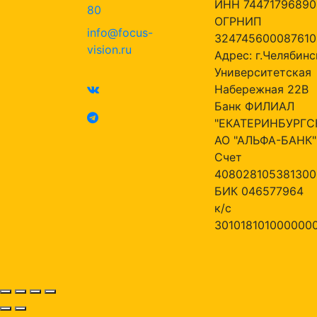
ИНН 74471796890
80
ОГРНИП
info@focus-
324745600087610
vision.ru
Адрес: г.Челябинск
Университетская
Набережная 22В
Банк ФИЛИАЛ
"ЕКАТЕРИНБУРГС
АО "АЛЬФА-БАНК"
Счет
408028105381300
БИК 046577964
к/с
301018101000000