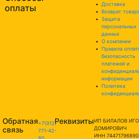
Доставка
оплаты
Возврат товар
Защита
персональных
данных
О компании
Правила оплат
безопасность
платежей и
конфиденциал
информации
Политика
конфиденциал
Обратная
Реквизиты
ИП БИЛАЛОВ ИГО
+7(912)
ДОМИРОВИЧ
связь
771-42-
ИНН 74471796890
80