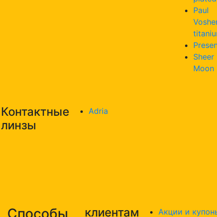
Paul
Voshe
titani
Presen
Sheer
Moon
Контактные
Adria
линзы
Способы
клиентам
Акции и купон