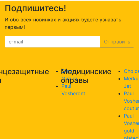
Подпишитесь!
И обо всех новинках и акциях будете узнавать
первым!
нцезащитные
Медицинские
Gino
Choic
Giraldi
Merku
и
оправы
Paul
Jet
Vosheront
Paul
Voshe
coutu
Paul
Voshe
gold
plated