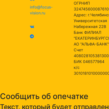
ОГРНИП
info@focus-
324745600087610
vision.ru
Адрес: г.Челябинск
Университетская
Набережная 22В
Банк ФИЛИАЛ
"ЕКАТЕРИНБУРГС
АО "АЛЬФА-БАНК"
Счет
408028105381300
БИК 046577964
к/с
301018101000000
Сообщить об опечатке
Текст, который будет отправлен