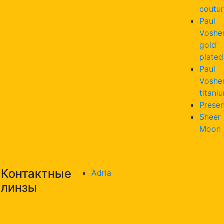
coutu
Paul
Voshe
gold
plated
Paul
Voshe
titani
Presen
Sheer
Moon
Контактные
Adria
линзы