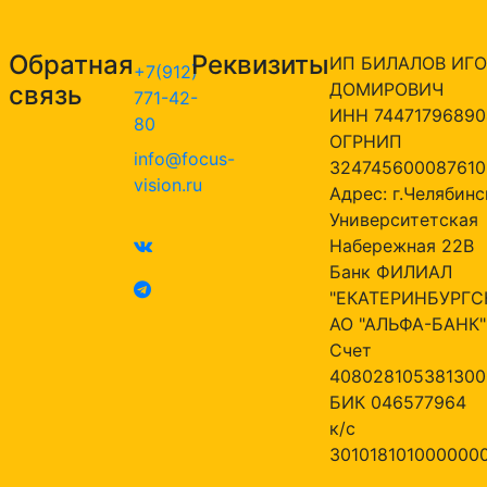
Обратная
Реквизиты
ИП БИЛАЛОВ ИГО
+7(912)
ДОМИРОВИЧ
связь
771-42-
ИНН 74471796890
80
ОГРНИП
info@focus-
324745600087610
vision.ru
Адрес: г.Челябинск
Университетская
Набережная 22В
Банк ФИЛИАЛ
"ЕКАТЕРИНБУРГС
АО "АЛЬФА-БАНК"
Счет
408028105381300
БИК 046577964
к/с
301018101000000