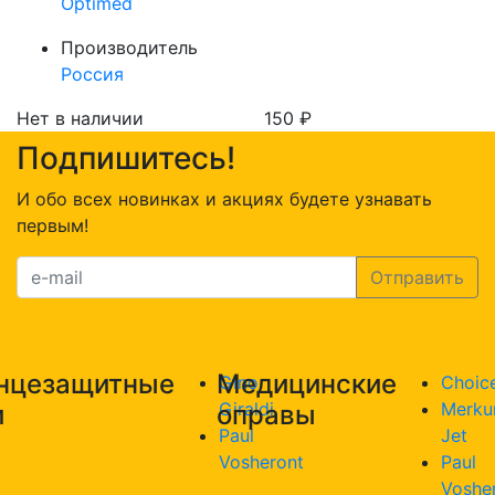
Optimed
Производитель
Россия
Нет в наличии
150
₽
Подпишитесь!
И обо всех новинках и акциях будете узнавать
первым!
нцезащитные
Медицинские
Gino
Choic
Giraldi
Merku
и
оправы
Paul
Jet
Vosheront
Paul
Voshe