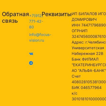
Обратная
Реквизиты
ИП БИЛАЛОВ ИГО
+7(912)
ДОМИРОВИЧ
связь
771-42-
ИНН 74471796890
80
ОГРНИП
info@focus-
324745600087610
vision.ru
Адрес: г.Челябинск
Университетская
Набережная 22В
Банк ФИЛИАЛ
"ЕКАТЕРИНБУРГС
АО "АЛЬФА-БАНК"
Счет
408028105381300
БИК 046577964
к/с
301018101000000