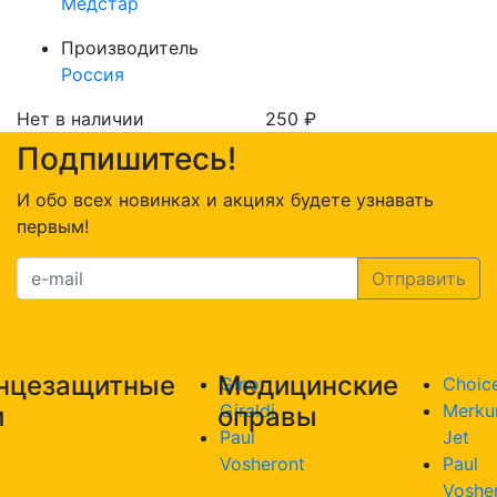
Медстар
Производитель
Россия
Нет в наличии
250
₽
Подпишитесь!
И обо всех новинках и акциях будете узнавать
первым!
нцезащитные
Медицинские
Gino
Choic
Giraldi
Merku
и
оправы
Paul
Jet
Vosheront
Paul
Voshe