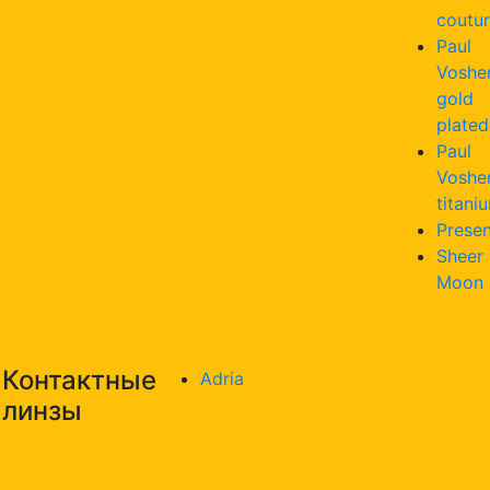
coutu
Paul
Voshe
gold
plated
Paul
Voshe
titani
Presen
Sheer
Moon
Контактные
Adria
линзы