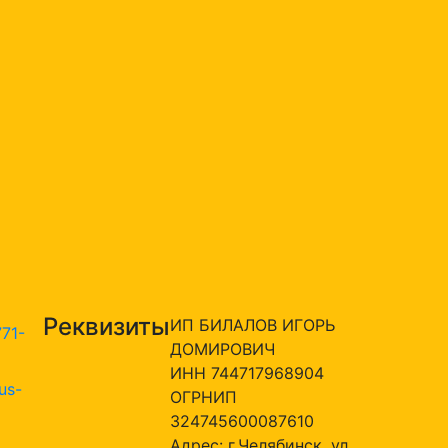
Реквизиты
ИП БИЛАЛОВ ИГОРЬ
771-
ДОМИРОВИЧ
ИНН 744717968904
us-
ОГРНИП
324745600087610
Адрес: г.Челябинск, ул.