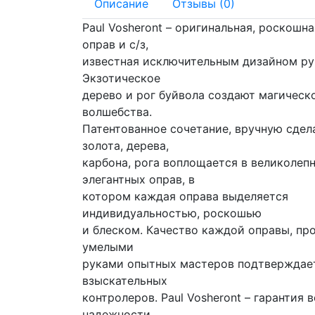
Описание
Отзывы (0)
Paul Vosheront – оригинальная, роскошн
оправ и с/з,
известная исключительным дизайном ру
Экзотическое
дерево и рог буйвола создают магичес
волшебства.
Патентованное сочетание, вручную сдел
золота, дерева,
карбона, рога воплощается в великолеп
элегантных оправ, в
котором каждая оправа выделяется
индивидуальностью, роскошью
и блеском. Качество каждой оправы, пр
умелыми
руками опытных мастеров подтверждае
взыскательных
контролеров. Paul Vosheront – гарантия 
надежности.