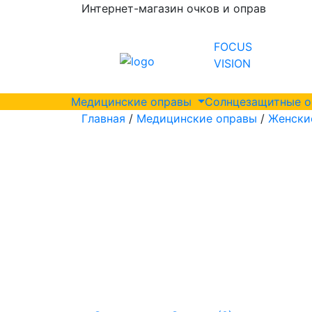
Интернет-магазин очков и оправ
FOCUS
VISION
Медицинские оправы
Солнцезащитные 
Главная
/
Медицинские оправы
/
Женски
мм
55 мм
140 мм
17 мм