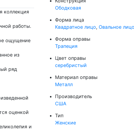
Конструкция
Ободковая
ая коллекция
Форма лица
чной работы.
Квадратное лицо
,
Овальное лиц
Форма оправы
кое ощущение
Трапеция
анное из
Цвет оправы
серебристый
ный ряд
Материал оправы
Металл
Производитель
оизведенной
США
тся оценкой
Тип
Женские
великолепия и