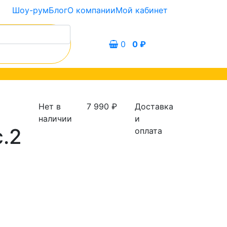
Шоу-рум
Блог
О компании
Мой кабинет
0
0
₽
Нет в
7 990
₽
Доставка
наличии
и
с.2
оплата