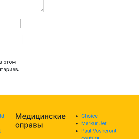
 в этом
тариев.
Медицинские
ldi
Choice
Merkur Jet
оправы
t
Paul Vosheront
couture