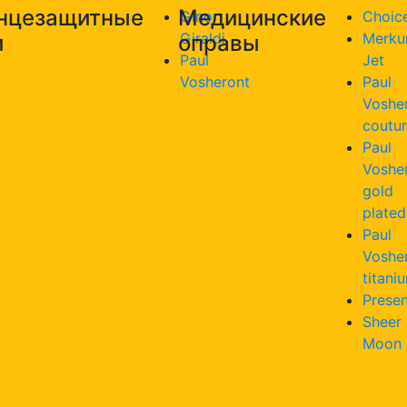
нцезащитные
Медицинские
Gino
Choic
Giraldi
Merku
и
оправы
Paul
Jet
Vosheront
Paul
Voshe
coutu
Paul
Voshe
gold
plated
Paul
Voshe
titani
Presen
Sheer
Moon