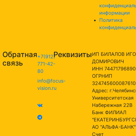
конфиденциал
информации
Политика
конфиденциал
Обратная
Реквизиты
ИП БИЛАЛОВ ИГО
+7(912)
ДОМИРОВИЧ
связь
771-42-
ИНН 74471796890
80
ОГРНИП
info@focus-
324745600087610
vision.ru
Адрес: г.Челябинск
Университетская
Набережная 22В
Банк ФИЛИАЛ
"ЕКАТЕРИНБУРГС
АО "АЛЬФА-БАНК"
Счет