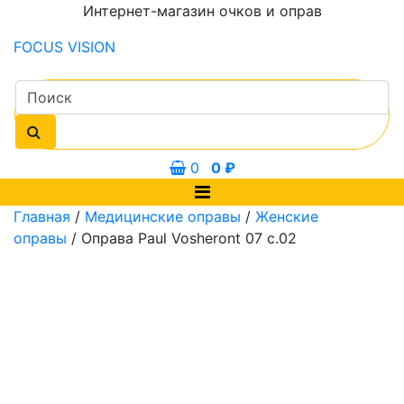
Интернет-магазин очков и оправ
FOCUS
VISION
0
0
₽
Главная
/
Медицинские оправы
/
Женские
оправы
/ Оправа Paul Vosheront 07 с.02
мм
53 мм