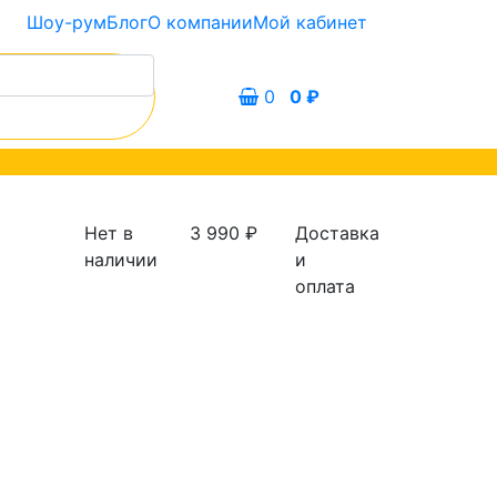
Шоу-рум
Блог
О компании
Мой кабинет
0
0
₽
Нет в
3 990
₽
Доставка
наличии
и
оплата