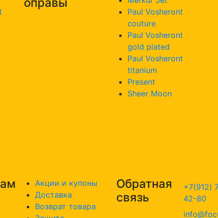
оправы
t
Paul Vosheront
couture
Paul Vosheront
gold plated
Paul Vosheront
titanium
Present
Sheer Moon
там
Обратная
Акции и купоны
+7(912) 
Доставка
связь
42-80
Возврат товара
info@foc
Защита