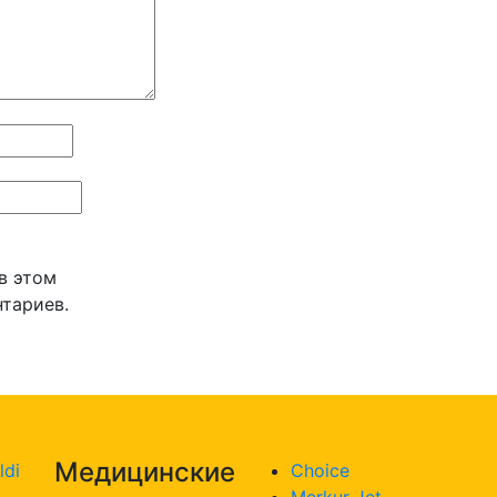
 в этом
тариев.
Медицинские
ldi
Choice
Merkur Jet