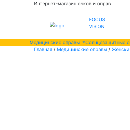
Интернет-магазин очков и оправ
FOCUS
VISION
Медицинские оправы
Солнцезащитные 
Главная
/
Медицинские оправы
/
Женски
мм
мм
мм