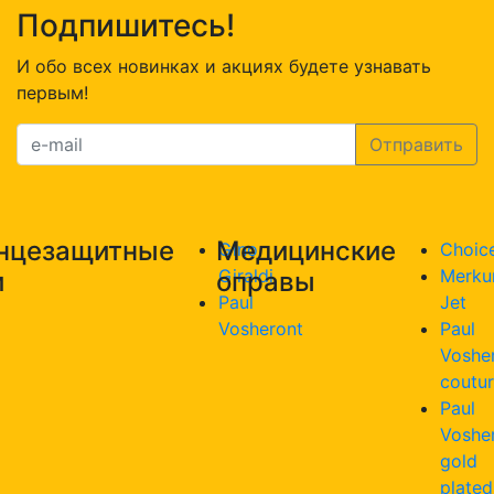
Подпишитесь!
И обо всех новинках и акциях будете узнавать
первым!
нцезащитные
Медицинские
Gino
Choic
Giraldi
Merku
и
оправы
Paul
Jet
Vosheront
Paul
Voshe
coutu
Paul
Voshe
gold
plated