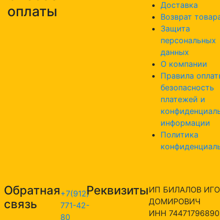
Доставка
оплаты
Возврат товар
Защита
персональных
данных
О компании
Правила оплат
безопасность
платежей и
конфиденциал
информации
Политика
конфиденциал
Обратная
Реквизиты
ИП БИЛАЛОВ ИГО
+7(912)
ДОМИРОВИЧ
связь
771-42-
ИНН 74471796890
80