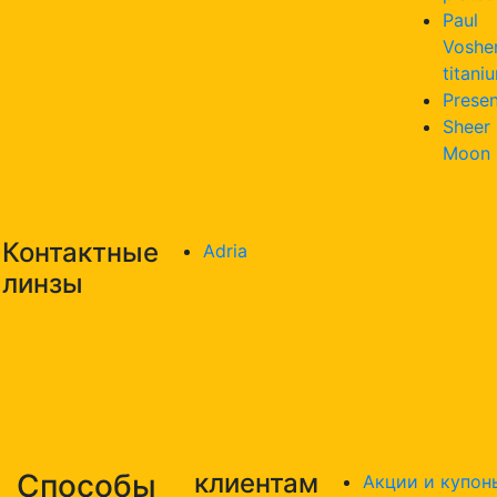
Paul
Voshe
titani
Presen
Sheer
Moon
Контактные
Adria
линзы
Способы
клиентам
Акции и купон