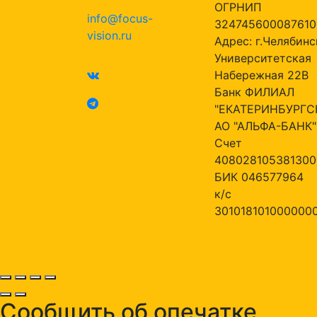
ОГРНИП
info@focus-
324745600087610
vision.ru
Адрес: г.Челябинск
Университетская
Набережная 22В
Банк ФИЛИАЛ
"ЕКАТЕРИНБУРГС
АО "АЛЬФА-БАНК"
Счет
408028105381300
БИК 046577964
к/с
301018101000000
Сообщить об опечатке