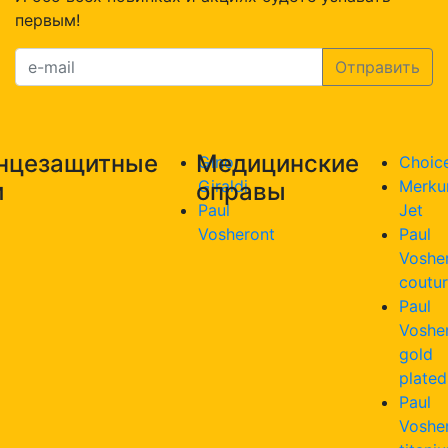
первым!
нцезащитные
Медицинские
Gino
Choic
Giraldi
Merku
и
оправы
Paul
Jet
Vosheront
Paul
Voshe
coutu
Paul
Voshe
gold
plated
Paul
Voshe