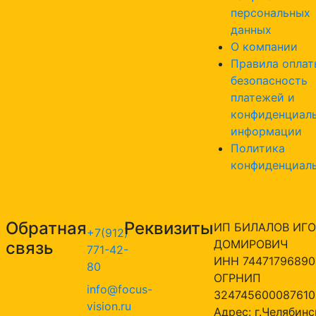
персональных
данных
О компании
Правила оплат
безопасность
платежей и
конфиденциал
информации
Политика
конфиденциал
Обратная
Реквизиты
ИП БИЛАЛОВ ИГО
+7(912)
ДОМИРОВИЧ
связь
771-42-
ИНН 74471796890
80
ОГРНИП
info@focus-
324745600087610
vision.ru
Адрес: г.Челябинск