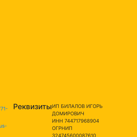
Реквизиты
ИП БИЛАЛОВ ИГОРЬ
771-
ДОМИРОВИЧ
ИНН 744717968904
us-
ОГРНИП
324745600087610