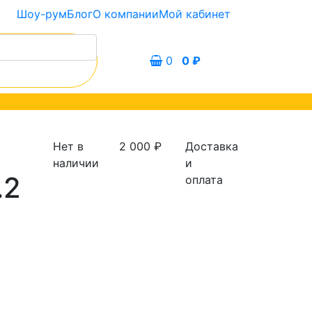
Шоу-рум
Блог
О компании
Мой кабинет
0
0
₽
Нет в
2 000
₽
Доставка
наличии
и
.2
оплата