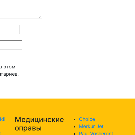
 в этом
тариев.
Медицинские
ldi
Choice
Merkur Jet
оправы
t
Paul Vosheront