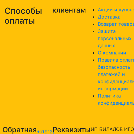
Способы
клиентам
Акции и купон
Доставка
оплаты
Возврат товар
Защита
персональных
данных
О компании
Правила оплат
безопасность
платежей и
конфиденциал
информации
Политика
конфиденциал
Обратная
Реквизиты
ИП БИЛАЛОВ ИГО
+7(912)