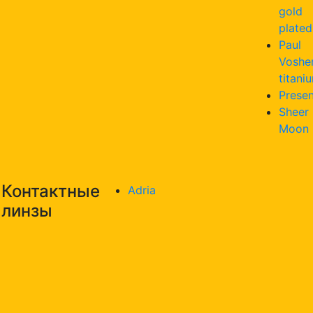
gold
plated
Paul
Voshe
titani
Presen
Sheer
Moon
Контактные
Adria
линзы