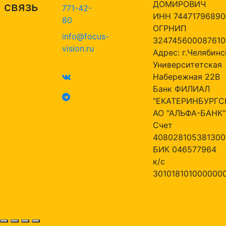
ДОМИРОВИЧ
связь
771-42-
ИНН 74471796890
80
ОГРНИП
info@focus-
324745600087610
vision.ru
Адрес: г.Челябинск
Университетская
Набережная 22В
Банк ФИЛИАЛ
"ЕКАТЕРИНБУРГС
АО "АЛЬФА-БАНК"
Счет
408028105381300
БИК 046577964
к/с
301018101000000