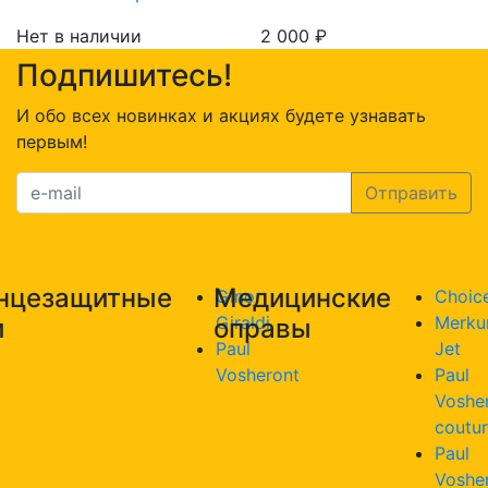
Нет в наличии
2 000
₽
Подпишитесь!
И обо всех новинках и акциях будете узнавать
первым!
нцезащитные
Медицинские
Gino
Choic
Giraldi
Merku
и
оправы
Paul
Jet
Vosheront
Paul
Voshe
coutu
Paul
Voshe