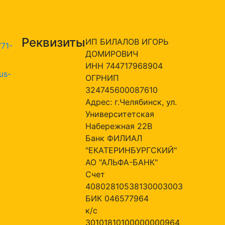
Реквизиты
ИП БИЛАЛОВ ИГОРЬ
771-
ДОМИРОВИЧ
ИНН 744717968904
us-
ОГРНИП
324745600087610
Адрес: г.Челябинск, ул.
Университетская
Набережная 22В
Банк ФИЛИАЛ
"ЕКАТЕРИНБУРГСКИЙ"
АО "АЛЬФА-БАНК"
Счет
40802810538130003003
БИК 046577964
к/с
30101810100000000964