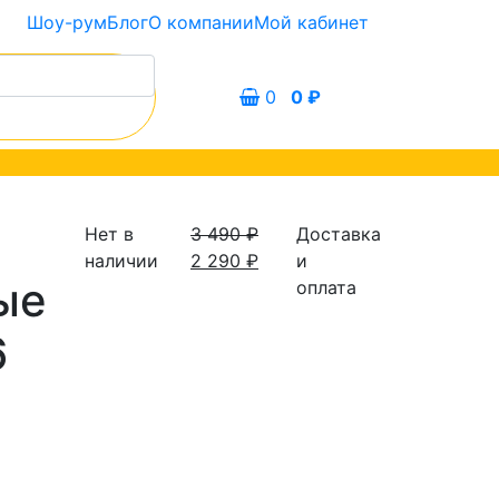
Шоу-рум
Блог
О компании
Мой кабинет
0
0
₽
Нет в
3 490
₽
Доставка
наличии
2 290
₽
и
ые
оплата
6