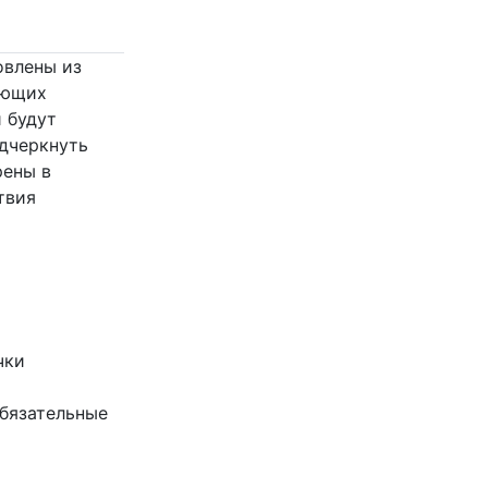
товлены из
ающих
 будут
одчеркнуть
рены в
твия
чки
бязательные