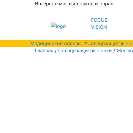
Интернет-магазин очков и оправ
FOCUS
VISION
Медицинские оправы
Солнцезащитные 
Главная
/
Солнцезащитные очки
/
Женск
мм
мм
мм
мм