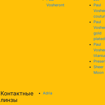
Vosheront
Paul
Voshe
coutu
Paul
Voshe
gold
plated
Paul
Voshe
titani
Presen
Sheer
Moon
Контактные
Adria
линзы