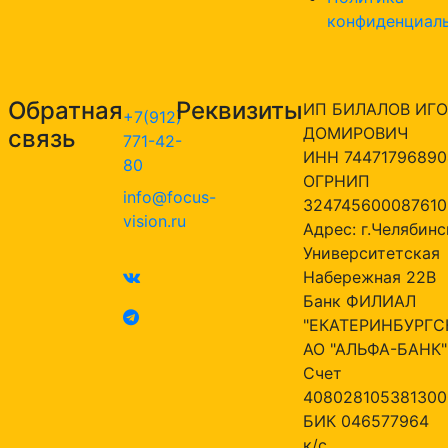
конфиденциал
Обратная
Реквизиты
ИП БИЛАЛОВ ИГО
+7(912)
ДОМИРОВИЧ
связь
771-42-
ИНН 74471796890
80
ОГРНИП
info@focus-
324745600087610
vision.ru
Адрес: г.Челябинск
Университетская
Набережная 22В
Банк ФИЛИАЛ
"ЕКАТЕРИНБУРГС
АО "АЛЬФА-БАНК"
Счет
408028105381300
БИК 046577964
к/с