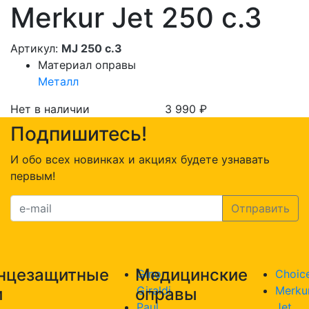
Merkur Jet 250 c.3
Артикул:
MJ 250 c.3
Материал оправы
Металл
Нет в наличии
3 990
₽
Подпишитесь!
И обо всех новинках и акциях будете узнавать
первым!
нцезащитные
Медицинские
Gino
Choic
Giraldi
Merku
и
оправы
Paul
Jet