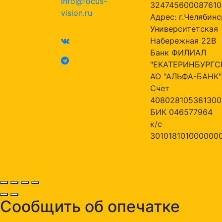
info@focus-
324745600087610
vision.ru
Адрес: г.Челябинск
Университетская
Набережная 22В
Банк ФИЛИАЛ
"ЕКАТЕРИНБУРГС
АО "АЛЬФА-БАНК"
Счет
408028105381300
БИК 046577964
к/с
301018101000000
Сообщить об опечатке