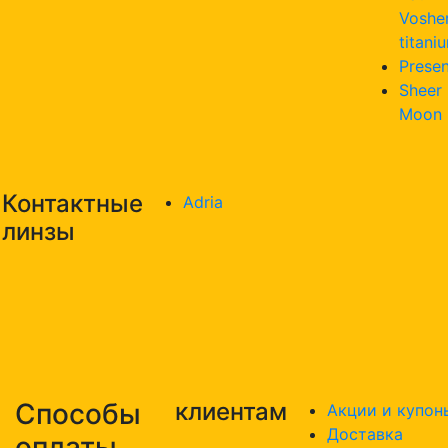
Voshe
titani
Presen
Sheer
Moon
Контактные
Adria
линзы
Способы
клиентам
Акции и купон
Доставка
оплаты