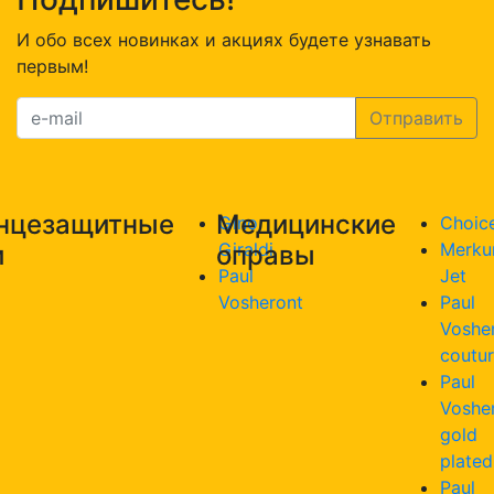
И обо всех новинках и акциях будете узнавать
первым!
нцезащитные
Медицинские
Gino
Choic
Giraldi
Merku
и
оправы
Paul
Jet
Vosheront
Paul
Voshe
coutu
Paul
Voshe
gold
plated
Paul