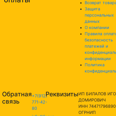
Возврат товар
Защита
персональных
данных
О компании
Правила оплат
безопасность
платежей и
конфиденциал
информации
Политика
конфиденциал
Обратная
Реквизиты
ИП БИЛАЛОВ ИГО
+7(912)
ДОМИРОВИЧ
связь
771-42-
ИНН 74471796890
80
ОГРНИП