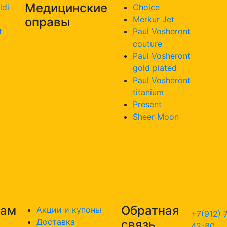
Медицинские
ldi
Choice
Merkur Jet
оправы
t
Paul Vosheront
couture
Paul Vosheront
gold plated
Paul Vosheront
titanium
Present
Sheer Moon
там
Обратная
Акции и купоны
+7(912) 
Доставка
связь
42-80