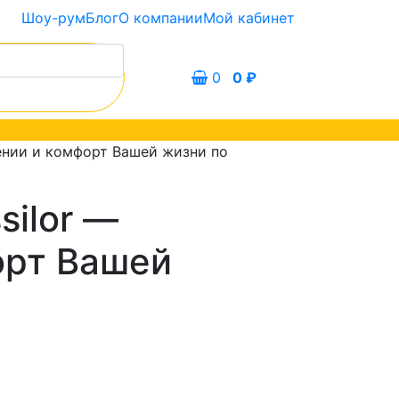
Шоу-рум
Блог
О компании
Мой кабинет
0
0
₽
рении и комфорт Вашей жизни по
silor —
орт Вашей