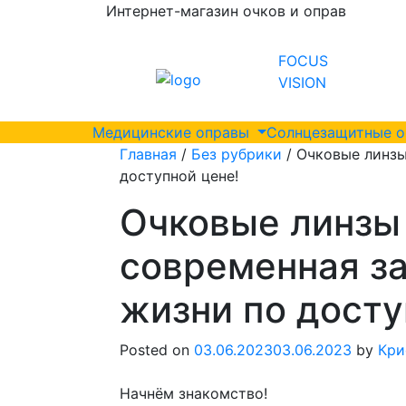
Интернет-магазин очков и оправ
FOCUS
VISION
Медицинские оправы
Солнцезащитные 
Главная
/
Без рубрики
/ Очковые линзы
доступной цене!
Очковые линзы 
современная за
жизни по досту
Posted on
03.06.2023
03.06.2023
by
Кри
Начнём знакомство!