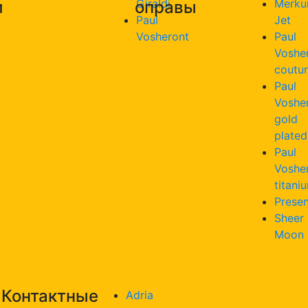
Giraldi
Merku
и
оправы
Paul
Jet
Vosheront
Paul
Voshe
coutu
Paul
Voshe
gold
plated
Paul
Voshe
titani
Presen
Sheer
Moon
Контактные
Adria