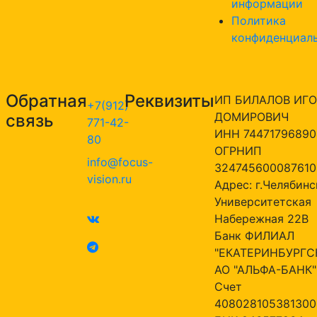
информации
Политика
конфиденциал
Обратная
Реквизиты
ИП БИЛАЛОВ ИГО
+7(912)
ДОМИРОВИЧ
связь
771-42-
ИНН 74471796890
80
ОГРНИП
info@focus-
324745600087610
vision.ru
Адрес: г.Челябинск
Университетская
Набережная 22В
Банк ФИЛИАЛ
"ЕКАТЕРИНБУРГС
АО "АЛЬФА-БАНК"
Счет
408028105381300