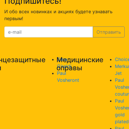
Подпишитесь!
И обо всех новинках и акциях будете узнавать
первым!
нцезащитные
Медицинские
Gino
Choic
Giraldi
Merku
и
оправы
Paul
Jet
Vosheront
Paul
Voshe
coutu
Paul
Voshe
gold
plated
Paul