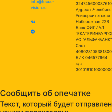
info@focus-
324745600087610
vision.ru
Адрес: г.Челябинск
Университетская
Набережная 22В
Банк ФИЛИАЛ
"ЕКАТЕРИНБУРГС
АО "АЛЬФА-БАНК"
Счет
408028105381300
БИК 046577964
к/с
301018101000000
Сообщить об опечатке
Текст, который будет отправлен