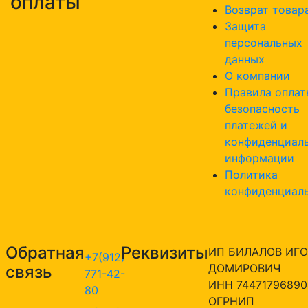
оплаты
Возврат товар
Защита
персональных
данных
О компании
Правила оплат
безопасность
платежей и
конфиденциал
информации
Политика
конфиденциал
Обратная
Реквизиты
ИП БИЛАЛОВ ИГО
+7(912)
ДОМИРОВИЧ
связь
771-42-
ИНН 74471796890
80
ОГРНИП