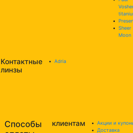
Voshe
titani
Presen
Sheer
Moon
Контактные
Adria
линзы
Способы
клиентам
Акции и купон
Доставка