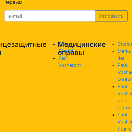
первым!
нцезащитные
Медицинские
Gino
Choic
Giraldi
Merku
и
оправы
Paul
Jet
Vosheront
Paul
Voshe
coutu
Paul
Voshe
gold
plated
Paul
Voshe
titani