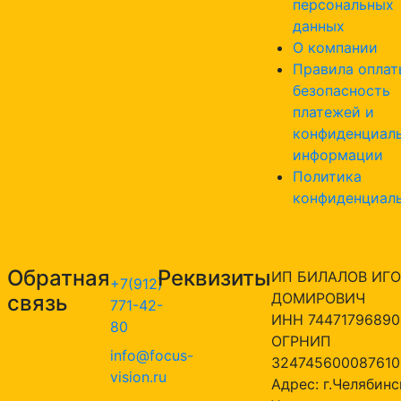
персональных
данных
О компании
Правила оплат
безопасность
платежей и
конфиденциал
информации
Политика
конфиденциал
Обратная
Реквизиты
ИП БИЛАЛОВ ИГО
+7(912)
ДОМИРОВИЧ
связь
771-42-
ИНН 74471796890
80
ОГРНИП
info@focus-
324745600087610
vision.ru
Адрес: г.Челябинск