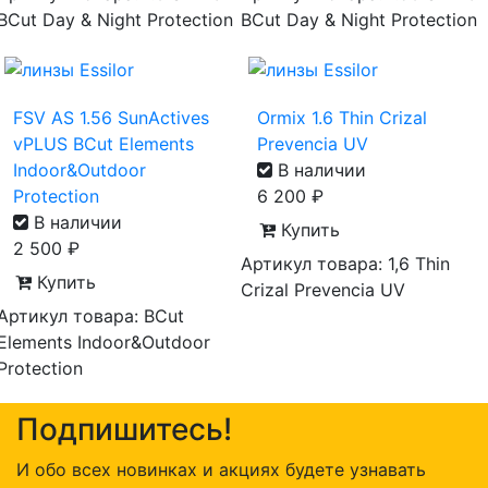
BCut Day & Night Protection
BCut Day & Night Protection
FSV AS 1.56 SunActives
Ormix 1.6 Thin Crizal
vPLUS BCut Elements
Prevencia UV
Indoor&Outdoor
В наличии
Protection
6 200
₽
В наличии
Купить
2 500
₽
Артикул товара: 1,6 Thin
Купить
Crizal Prevencia UV
Артикул товара: BCut
Elements Indoor&Outdoor
Protection
Подпишитесь!
И обо всех новинках и акциях будете узнавать