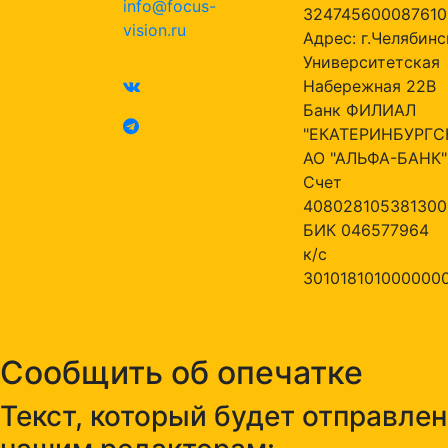
info@focus-
324745600087610
vision.ru
Адрес: г.Челябинск
Университетская
Набережная 22В
Банк ФИЛИАЛ
"ЕКАТЕРИНБУРГС
АО "АЛЬФА-БАНК"
Счет
408028105381300
БИК 046577964
к/с
301018101000000
Сообщить об опечатке
Текст, который будет отправлен