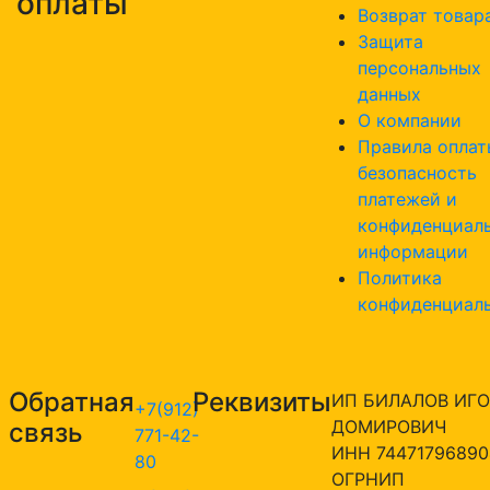
оплаты
Возврат товар
Защита
персональных
данных
О компании
Правила оплат
безопасность
платежей и
конфиденциал
информации
Политика
конфиденциал
Обратная
Реквизиты
ИП БИЛАЛОВ ИГО
+7(912)
ДОМИРОВИЧ
связь
771-42-
ИНН 74471796890
80
ОГРНИП