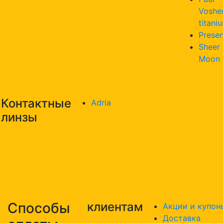
Voshe
titani
Presen
Sheer
Moon
Контактные
Adria
линзы
Способы
клиентам
Акции и купон
Доставка