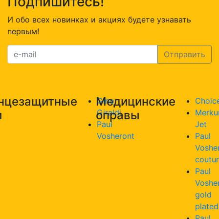
Подпишитесь!
И обо всех новинках и акциях будете узнавать
первым!
нцезащитные
Медицинские
Gino
Choic
Giraldi
Merku
и
оправы
Paul
Jet
Vosheront
Paul
Voshe
coutu
Paul
Voshe
gold
plated
Paul