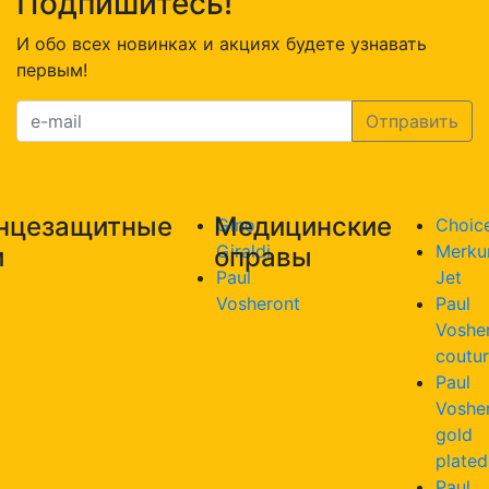
Подпишитесь!
И обо всех новинках и акциях будете узнавать
первым!
нцезащитные
Медицинские
Gino
Choic
Giraldi
Merku
и
оправы
Paul
Jet
Vosheront
Paul
Voshe
coutu
Paul
Voshe
gold
plated
Paul