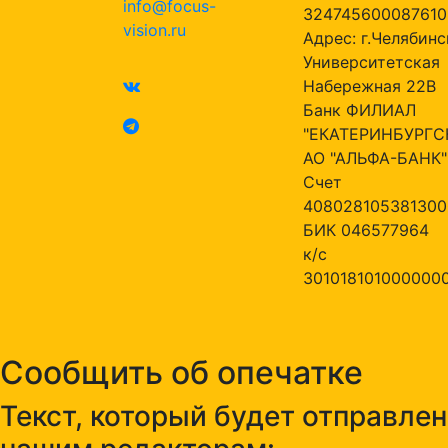
info@focus-
324745600087610
vision.ru
Адрес: г.Челябинск
Университетская
Набережная 22В
Банк ФИЛИАЛ
"ЕКАТЕРИНБУРГС
АО "АЛЬФА-БАНК"
Счет
408028105381300
БИК 046577964
к/с
301018101000000
Сообщить об опечатке
Текст, который будет отправлен