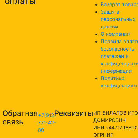
оплаты
Возврат товар
Защита
персональных
данных
О компании
Правила оплат
безопасность
платежей и
конфиденциал
информации
Политика
конфиденциал
Обратная
Реквизиты
ИП БИЛАЛОВ ИГО
+7(912)
ДОМИРОВИЧ
связь
771-42-
ИНН 74471796890
80
ОГРНИП