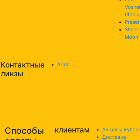
Voshe
titani
Presen
Sheer
Moon
Контактные
Adria
линзы
Способы
клиентам
Акции и купон
Доставка