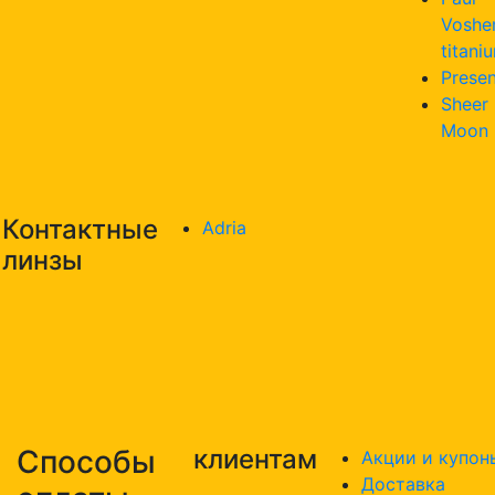
Voshe
titani
Presen
Sheer
Moon
Контактные
Adria
линзы
Способы
клиентам
Акции и купон
Доставка