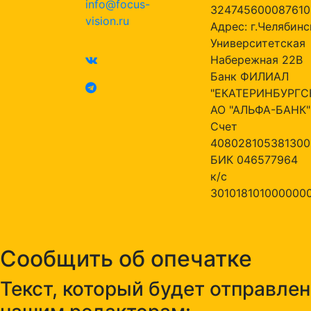
info@focus-
324745600087610
vision.ru
Адрес: г.Челябинск
Университетская
Набережная 22В
Банк ФИЛИАЛ
"ЕКАТЕРИНБУРГС
АО "АЛЬФА-БАНК"
Счет
408028105381300
БИК 046577964
к/с
301018101000000
Сообщить об опечатке
Текст, который будет отправлен