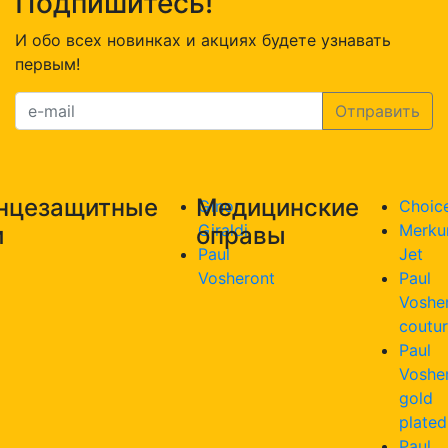
Подпишитесь!
И обо всех новинках и акциях будете узнавать
первым!
нцезащитные
Медицинские
Gino
Choic
Giraldi
Merku
и
оправы
Paul
Jet
Vosheront
Paul
Voshe
coutu
Paul
Voshe
gold
plated
Paul