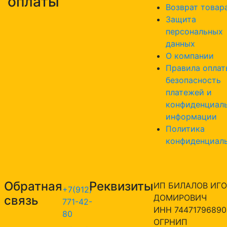
оплаты
Возврат товар
Защита
персональных
данных
О компании
Правила оплат
безопасность
платежей и
конфиденциал
информации
Политика
конфиденциал
Обратная
Реквизиты
ИП БИЛАЛОВ ИГО
+7(912)
ДОМИРОВИЧ
связь
771-42-
ИНН 74471796890
80
ОГРНИП