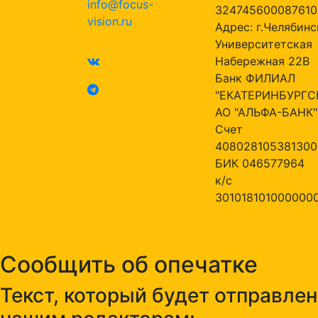
info@focus-
324745600087610
vision.ru
Адрес: г.Челябинск
Университетская
Набережная 22В
Банк ФИЛИАЛ
"ЕКАТЕРИНБУРГС
АО "АЛЬФА-БАНК"
Счет
408028105381300
БИК 046577964
к/с
301018101000000
Сообщить об опечатке
Текст, который будет отправлен