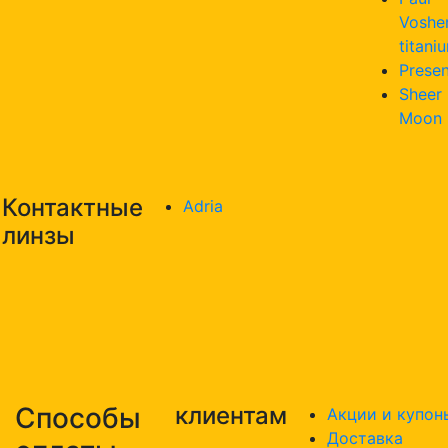
Voshe
titani
Presen
Sheer
Moon
Контактные
Adria
линзы
Способы
клиентам
Акции и купон
Доставка