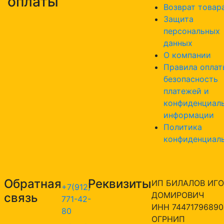
оплаты
Возврат товар
Защита
персональных
данных
О компании
Правила оплат
безопасность
платежей и
конфиденциал
информации
Политика
конфиденциал
Обратная
Реквизиты
ИП БИЛАЛОВ ИГО
+7(912)
ДОМИРОВИЧ
связь
771-42-
ИНН 74471796890
80
ОГРНИП