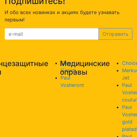
Подпишитесь!
И обо всех новинках и акциях будете узнавать
первым!
нцезащитные
Медицинские
Gino
Choic
Giraldi
Merku
и
оправы
Paul
Jet
Vosheront
Paul
Voshe
coutu
Paul
Voshe
gold
plated
Paul