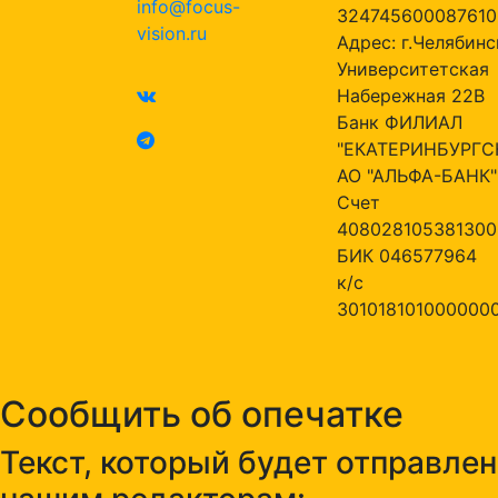
info@focus-
324745600087610
vision.ru
Адрес: г.Челябинск
Университетская
Набережная 22В
Банк ФИЛИАЛ
"ЕКАТЕРИНБУРГС
АО "АЛЬФА-БАНК"
Счет
408028105381300
БИК 046577964
к/с
301018101000000
Сообщить об опечатке
Текст, который будет отправлен