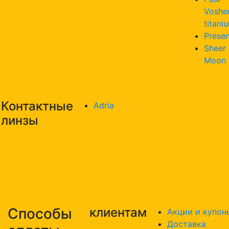
Voshe
titani
Presen
Sheer
Moon
Контактные
Adria
линзы
Способы
клиентам
Акции и купон
Доставка