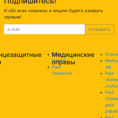
Подпишитесь!
И обо всех новинках и акциях будете узнавать
первым!
нцезащитные
Медицинские
Gino
Choic
Giraldi
Merku
и
оправы
Paul
Jet
Vosheront
Paul
Voshe
coutu
Paul
Voshe
gold
plated
Paul