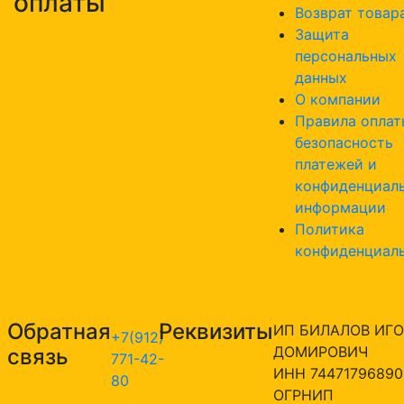
оплаты
Возврат товар
Защита
персональных
данных
О компании
Правила оплат
безопасность
платежей и
конфиденциал
информации
Политика
конфиденциал
Обратная
Реквизиты
ИП БИЛАЛОВ ИГО
+7(912)
ДОМИРОВИЧ
связь
771-42-
ИНН 74471796890
80
ОГРНИП