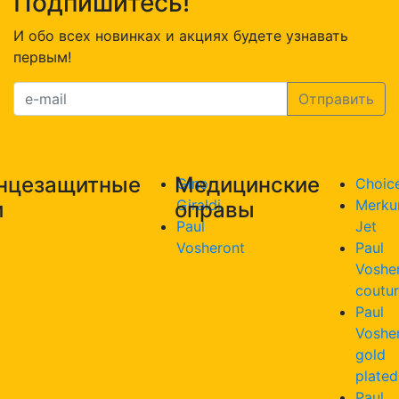
Подпишитесь!
И обо всех новинках и акциях будете узнавать
первым!
нцезащитные
Медицинские
Gino
Choic
Giraldi
Merku
и
оправы
Paul
Jet
Vosheront
Paul
Voshe
coutu
Paul
Voshe
gold
plated
Paul