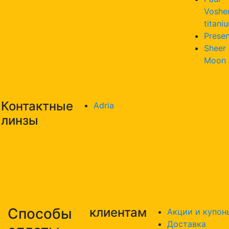
Voshe
titani
Presen
Sheer
Moon
Контактные
Adria
линзы
Способы
клиентам
Акции и купон
Доставка