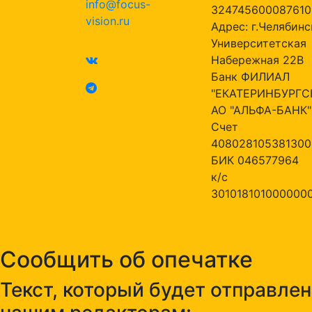
info@focus-
324745600087610
vision.ru
Адрес: г.Челябинск
Университетская
Набережная 22В
Банк ФИЛИАЛ
"ЕКАТЕРИНБУРГС
АО "АЛЬФА-БАНК"
Счет
408028105381300
БИК 046577964
к/с
301018101000000
Сообщить об опечатке
Текст, который будет отправлен