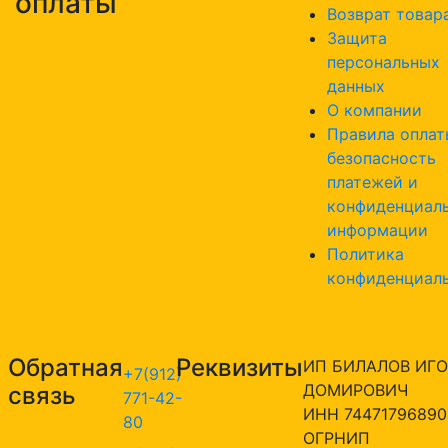
оплаты
Возврат товар
Защита
персональных
данных
О компании
Правила оплат
безопасность
платежей и
конфиденциал
информации
Политика
конфиденциал
Обратная
Реквизиты
ИП БИЛАЛОВ ИГО
+7(912)
ДОМИРОВИЧ
связь
771-42-
ИНН 74471796890
80
ОГРНИП