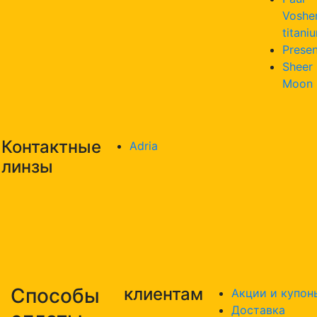
Voshe
titani
Presen
Sheer
Moon
Контактные
Adria
линзы
Способы
клиентам
Акции и купон
Доставка