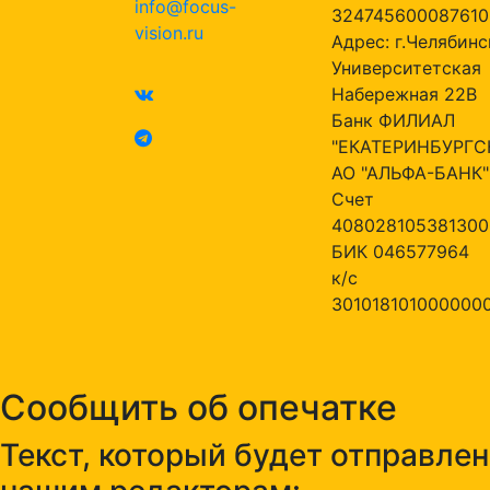
info@focus-
324745600087610
vision.ru
Адрес: г.Челябинск
Университетская
Набережная 22В
Банк ФИЛИАЛ
"ЕКАТЕРИНБУРГС
АО "АЛЬФА-БАНК"
Счет
408028105381300
БИК 046577964
к/с
301018101000000
Сообщить об опечатке
Текст, который будет отправлен