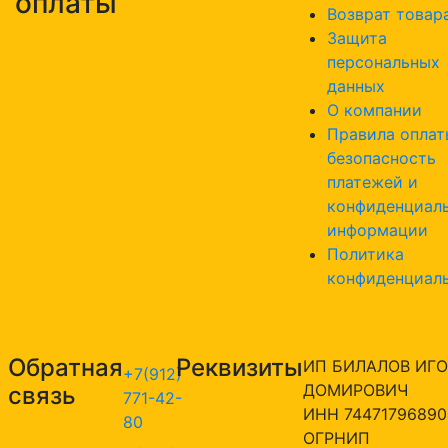
оплаты
Возврат товар
Защита
персональных
данных
О компании
Правила оплат
безопасность
платежей и
конфиденциал
информации
Политика
конфиденциал
Обратная
Реквизиты
ИП БИЛАЛОВ ИГО
+7(912)
ДОМИРОВИЧ
связь
771-42-
ИНН 74471796890
80
ОГРНИП