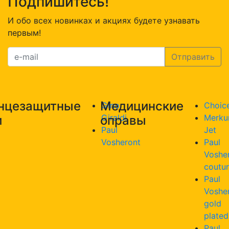
Подпишитесь!
И обо всех новинках и акциях будете узнавать
первым!
нцезащитные
Медицинские
Gino
Choic
Giraldi
Merku
и
оправы
Paul
Jet
Vosheront
Paul
Voshe
coutu
Paul
Voshe
gold
plated
Paul