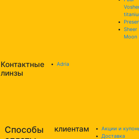
Voshe
titani
Presen
Sheer
Moon
Контактные
Adria
линзы
Способы
клиентам
Акции и купон
Доставка