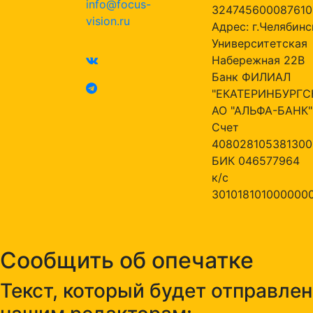
info@focus-
324745600087610
vision.ru
Адрес: г.Челябинск
Университетская
Набережная 22В
Банк ФИЛИАЛ
"ЕКАТЕРИНБУРГС
АО "АЛЬФА-БАНК"
Счет
408028105381300
БИК 046577964
к/с
301018101000000
Сообщить об опечатке
Текст, который будет отправлен