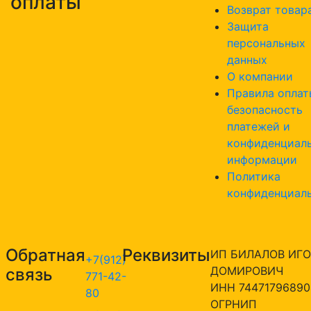
оплаты
Возврат товар
Защита
персональных
данных
О компании
Правила оплат
безопасность
платежей и
конфиденциал
информации
Политика
конфиденциал
Обратная
Реквизиты
ИП БИЛАЛОВ ИГО
+7(912)
ДОМИРОВИЧ
связь
771-42-
ИНН 74471796890
80
ОГРНИП