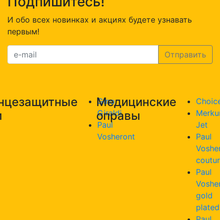
Подпишитесь!
И обо всех новинках и акциях будете узнавать
первым!
нцезащитные
Медицинские
Gino
Choic
Giraldi
Merku
и
оправы
Paul
Jet
Vosheront
Paul
Voshe
coutu
Paul
Voshe
gold
plated
Paul