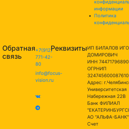
конфиденциал
информации
Политика
конфиденциал
Обратная
Реквизиты
ИП БИЛАЛОВ ИГО
+7(912)
ДОМИРОВИЧ
связь
771-42-
ИНН 74471796890
80
ОГРНИП
info@focus-
324745600087610
vision.ru
Адрес: г.Челябинск
Университетская
Набережная 22В
Банк ФИЛИАЛ
"ЕКАТЕРИНБУРГС
АО "АЛЬФА-БАНК"
Счет