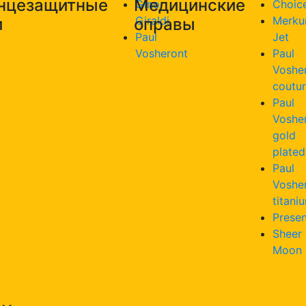
нцезащитные
Медицинские
Gino
Choic
Giraldi
Merku
и
оправы
Paul
Jet
Vosheront
Paul
Voshe
coutu
Paul
Voshe
gold
plated
Paul
Voshe
titani
Presen
Sheer
Moon