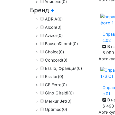
Унисекс
(0)
Бренд
+
ADRIA
(0)
Alcon
(0)
Оправ
Avizor
(0)
с.02
Bausch&Lomb
(0)
В н
Choice
(0)
8 99
Артикул
Concord
(0)
Essilo, Франция
(0)
Essilor
(0)
GF Ferre
(0)
Оправ
Gino Giraldi
(0)
с.01
В н
Merkur Jet
(0)
6 49
Optimed
(0)
Артикул