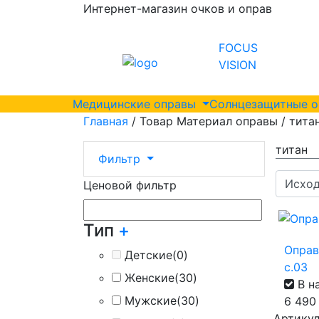
Интернет-магазин очков и оправ
FOCUS
VISION
Медицинские оправы
Солнцезащитные 
Главная
/ Товар Материал оправы / тита
титан
Фильтр
Ценовой фильтр
Тип
+
Оправ
Детские
(0)
с.03
Женские
(30)
В н
Мужские
(30)
6 49
Артикул