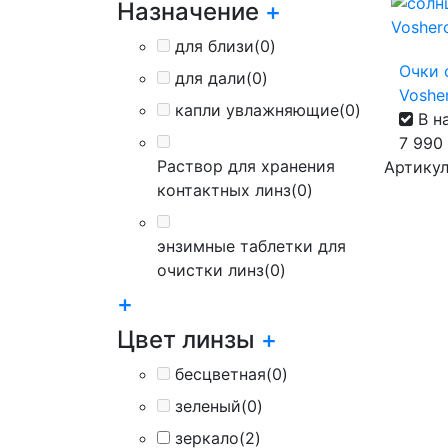
Назначение
+
для близи
(0)
Очки 
для дали
(0)
Voshe
капли увлажняющие
(0)
В н
7 990
Раствор для хранения
Артикул
контактных линз
(0)
энзимные таблетки для
очистки линз
(0)
+
Цвет линзы
+
бесцветная
(0)
зеленый
(0)
зеркало
(2)