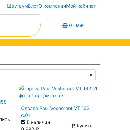
Шоу-рум
Блог
О компании
Мой кабинет
0
0
₽
158
Оправа Paul Vosheront VT 162
с.01
пить
В наличии
Купить
8 990
₽