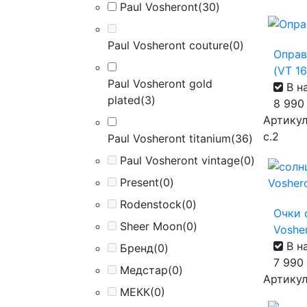
Paul Vosheront
(30)
Paul Vosheront couture
(0)
Оправ
(VT 16
Paul Vosheront gold
В н
plated
(3)
8 99
Артикул
с.2
Paul Vosheront titanium
(36)
Paul Vosheront vintage
(0)
Present
(0)
Rodenstock
(0)
Очки 
Sheer Moon
(0)
Voshe
В н
Бренд
(0)
7 990
Медстар
(0)
Артикул
МЕКК
(0)