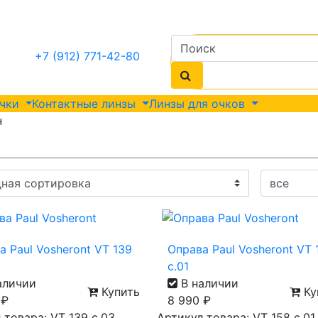
+7 (912) 771-42-80
очки
Контактные линзы
Линзы для очков
н
а Paul Vosheront VT 139
Оправа Paul Vosheront VT 
с.01
аличии
В наличии
Купить
Ку
0
₽
8 990
₽
 товара: VT 139 с.03
Артикул товара: VT 158 с.01