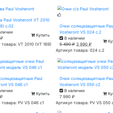
а Paul Vosheront VT 2010
9) с.02
Очки солнцезащитные Pau
аличии
Vosheront VS 024 с.2
Купить
0
₽
В наличии
Ку
 товара: VT 2010 (VT 169)
5 490
₽
3 990
₽
Артикул товара: 024 с.2
солнцезащитные Paul
Очки солнцезащитные Pau
ront VS 046 c1
Vosheront VS 050 c2
аличии
В наличии
Купить
Ку
₽
7 990
₽
 товара: PV VS 046 c1
Артикул товара: PV VS 050 