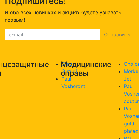
Подпишитесь!
И обо всех новинках и акциях будете узнавать
первым!
нцезащитные
Медицинские
Gino
Choic
Giraldi
Merku
и
оправы
Paul
Jet
Vosheront
Paul
Voshe
coutu
Paul
Voshe
gold
plated
Paul