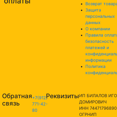
оплаты
Возврат товар
Защита
персональных
данных
О компании
Правила оплат
безопасность
платежей и
конфиденциал
информации
Политика
конфиденциал
Обратная
Реквизиты
ИП БИЛАЛОВ ИГО
+7(912)
ДОМИРОВИЧ
связь
771-42-
ИНН 74471796890
80
ОГРНИП