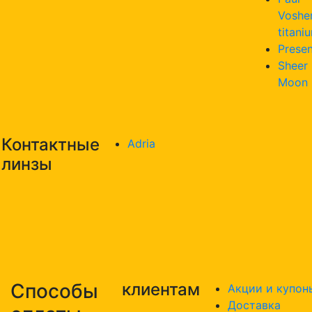
Voshe
titani
Presen
Sheer
Moon
Контактные
Adria
линзы
Способы
клиентам
Акции и купон
Доставка