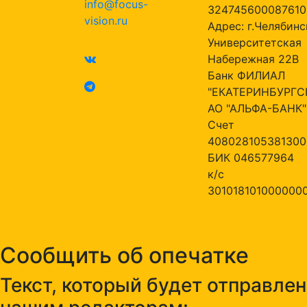
info@focus-
324745600087610
vision.ru
Адрес: г.Челябинск
Университетская
Набережная 22В
Банк ФИЛИАЛ
"ЕКАТЕРИНБУРГС
АО "АЛЬФА-БАНК"
Счет
408028105381300
БИК 046577964
к/с
301018101000000
Сообщить об опечатке
Текст, который будет отправлен