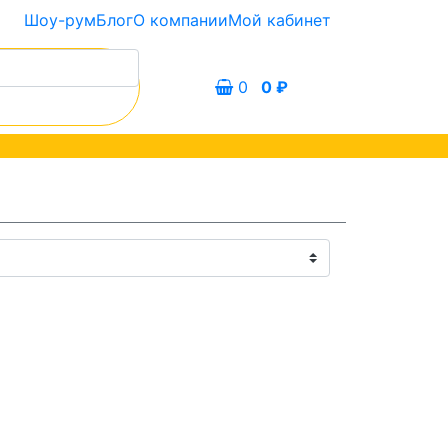
Шоу-рум
Блог
О компании
Мой кабинет
0
0
₽