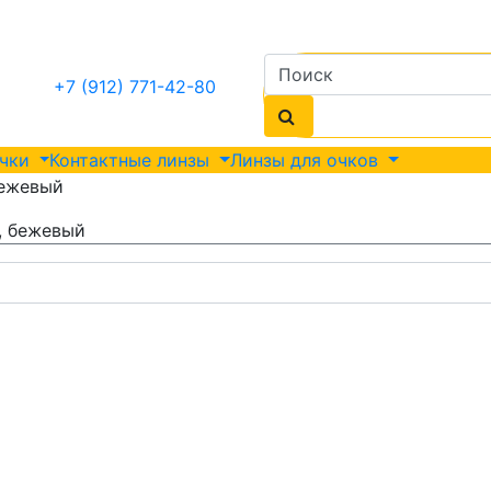
+7 (912) 771-42-80
очки
Контактные линзы
Линзы для очков
бежевый
, бежевый