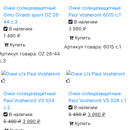
Очки солнцезащитные
Очки солнцезащитные
Gino Giraldi sport OZ 26-
Paul Vosheront 601S с.1
44 c.3
В наличии
В наличии
3 990
₽
1 490
₽
Купить
Купить
Артикул товара: 601S c.1
Артикул товара: OZ 26-44
c.3
Очки солнцезащитные
Очки солнцезащитные
Paul Vosheront VS 024
Paul Vosheront VS 026 с.1
с.2
В наличии
В наличии
5 490
₽
3 990
₽
5 490
₽
3 990
₽
Купить