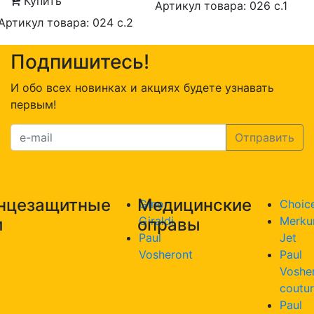
Купить
Артикул товара: 026 с.1
Артикул товара: 024 с.2
Подпишитесь!
И обо всех новинках и акциях будете узнавать
первым!
нцезащитные
Медицинские
Gino
Choic
Giraldi
Merku
и
оправы
Paul
Jet
Vosheront
Paul
Voshe
coutu
Paul