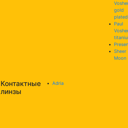
Voshe
gold
plated
Paul
Voshe
titani
Presen
Sheer
Moon
Контактные
Adria
линзы