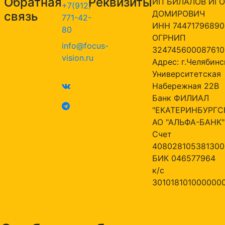
Обратная
Реквизиты
ИП БИЛАЛОВ ИГО
+7(912)
ДОМИРОВИЧ
связь
771-42-
ИНН 74471796890
80
ОГРНИП
info@focus-
324745600087610
vision.ru
Адрес: г.Челябинск
Университетская
Набережная 22В
Банк ФИЛИАЛ
"ЕКАТЕРИНБУРГС
АО "АЛЬФА-БАНК"
Счет
408028105381300
БИК 046577964
к/с
301018101000000