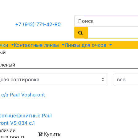
+7 (912) 771-42-80
очки
Контактные линзы
Линзы для очков
ный
еленый
солнцезащитные Paul
ont VS 034 с.1
аличии
Купить
0
₽
3 990
₽