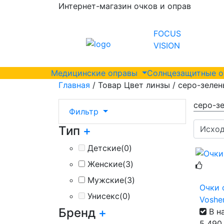
Интернет-магазин очков и оправ
FOCUS
VISION
Медицинские оправы
Солнцезащитные 
Главная
/ Товар Цвет линзы / серо-зеле
серо-з
Фильтр
Тип
+
Детские
(0)
Женские
(3)
Мужские
(3)
Очки 
Унисекс
(0)
Vosher
Бренд
+
В н
5 49