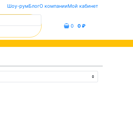
Шоу-рум
Блог
О компании
Мой кабинет
0
0
₽