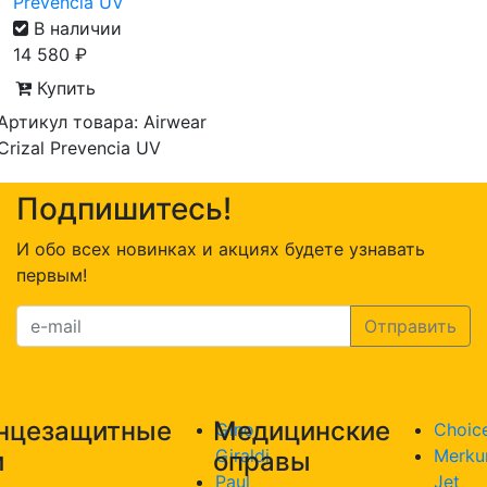
Prevencia UV
В наличии
14 580
₽
Купить
Артикул товара: Airwear
Crizal Prevencia UV
Подпишитесь!
И обо всех новинках и акциях будете узнавать
первым!
нцезащитные
Медицинские
Gino
Choic
Giraldi
Merku
и
оправы
Paul
Jet