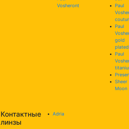
Vosheront
Paul
Voshe
coutu
Paul
Voshe
gold
plated
Paul
Voshe
titani
Presen
Sheer
Moon
Контактные
Adria
линзы