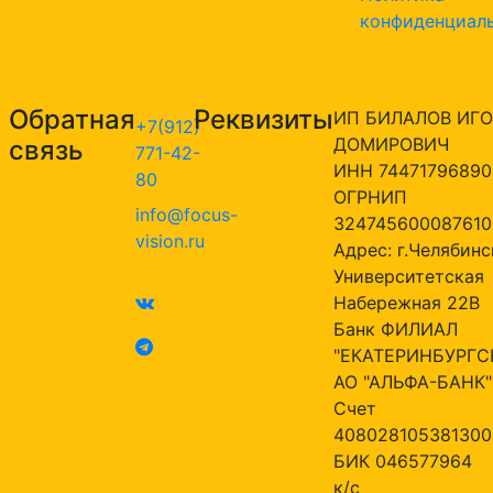
конфиденциал
Обратная
Реквизиты
ИП БИЛАЛОВ ИГО
+7(912)
ДОМИРОВИЧ
связь
771-42-
ИНН 74471796890
80
ОГРНИП
info@focus-
324745600087610
vision.ru
Адрес: г.Челябинск
Университетская
Набережная 22В
Банк ФИЛИАЛ
"ЕКАТЕРИНБУРГС
АО "АЛЬФА-БАНК"
Счет
408028105381300
БИК 046577964
к/с