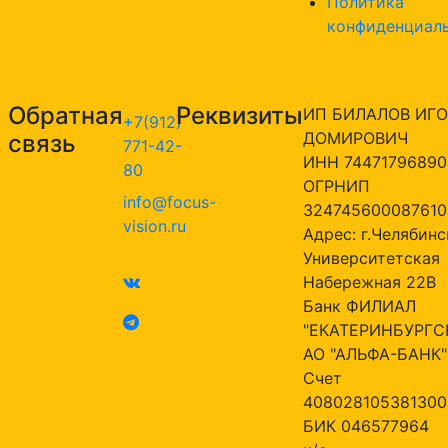
Политика
конфиденциал
Обратная
Реквизиты
ИП БИЛАЛОВ ИГО
+7(912)
ДОМИРОВИЧ
связь
771-42-
ИНН 74471796890
80
ОГРНИП
info@focus-
324745600087610
vision.ru
Адрес: г.Челябинск
Университетская
Набережная 22В
Банк ФИЛИАЛ
"ЕКАТЕРИНБУРГС
АО "АЛЬФА-БАНК"
Счет
408028105381300
БИК 046577964