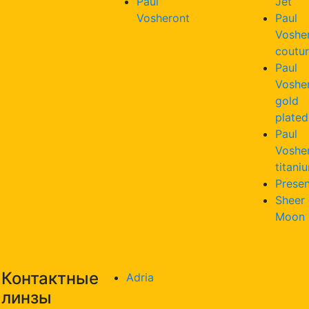
Paul
Jet
Vosheront
Paul
Voshe
coutu
Paul
Voshe
gold
plated
Paul
Voshe
titani
Presen
Sheer
Moon
Контактные
Adria
линзы