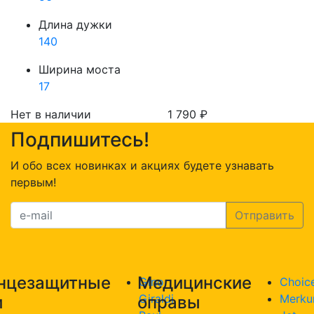
Длина дужки
140
Ширина моста
17
Нет в наличии
1 790
₽
Подпишитесь!
И обо всех новинках и акциях будете узнавать
первым!
нцезащитные
Медицинские
Gino
Choic
Giraldi
Merku
и
оправы