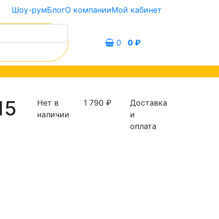
Шоу-рум
Блог
О компании
Мой кабинет
0
0
₽
15
Нет в
1 790
₽
Доставка
наличии
и
оплата