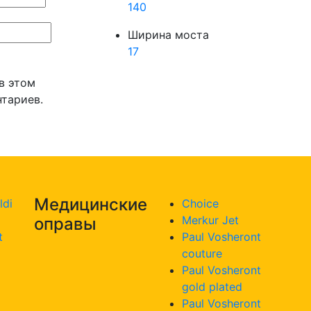
140
Ширина моста
17
 в этом
тариев.
Медицинские
ldi
Choice
Merkur Jet
оправы
t
Paul Vosheront
couture
Paul Vosheront
gold plated
Paul Vosheront