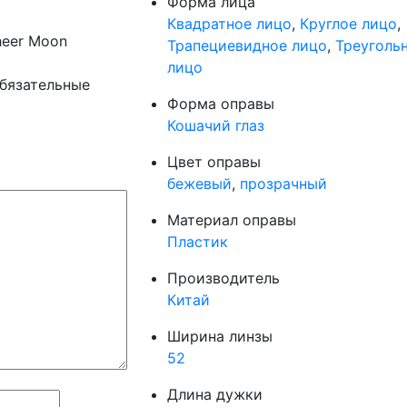
Форма лица
Квадратное лицо
,
Круглое лицо
,
heer Moon
Трапециевидное лицо
,
Треуголь
лицо
бязательные
Форма оправы
Кошачий глаз
Цвет оправы
бежевый
,
прозрачный
Материал оправы
Пластик
Производитель
Китай
Ширина линзы
52
Длина дужки