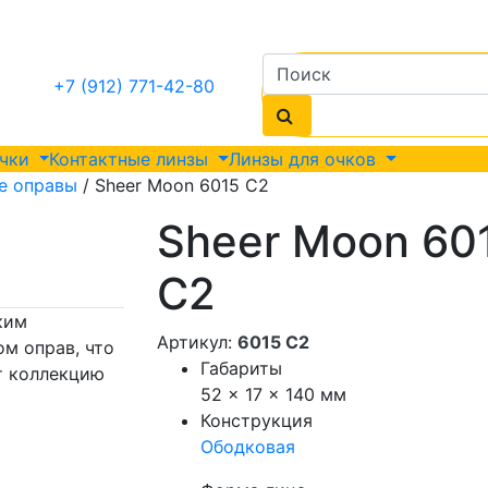
+7 (912) 771-42-80
очки
Контактные линзы
Линзы для очков
е оправы
/ Sheer Moon 6015 С2
Sheer Moon 60
С2
ким
Артикул:
6015 С2
м оправ, что
Габариты
т коллекцию
52 × 17 × 140 мм
Конструкция
Ободковая