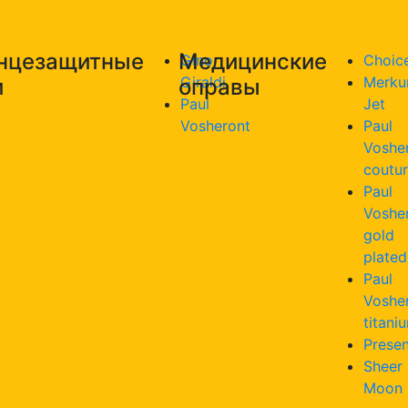
нцезащитные
Медицинские
Gino
Choic
Giraldi
Merku
и
оправы
Paul
Jet
Vosheront
Paul
Voshe
coutu
Paul
Voshe
gold
plated
Paul
Voshe
titani
Presen
Sheer
Moon