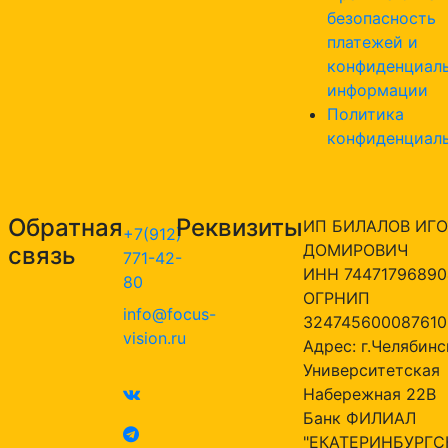
безопасность
платежей и
конфиденциал
информации
Политика
конфиденциал
Обратная
Реквизиты
ИП БИЛАЛОВ ИГО
+7(912)
ДОМИРОВИЧ
связь
771-42-
ИНН 74471796890
80
ОГРНИП
info@focus-
324745600087610
vision.ru
Адрес: г.Челябинск
Университетская
Набережная 22В
Банк ФИЛИАЛ
"ЕКАТЕРИНБУРГС